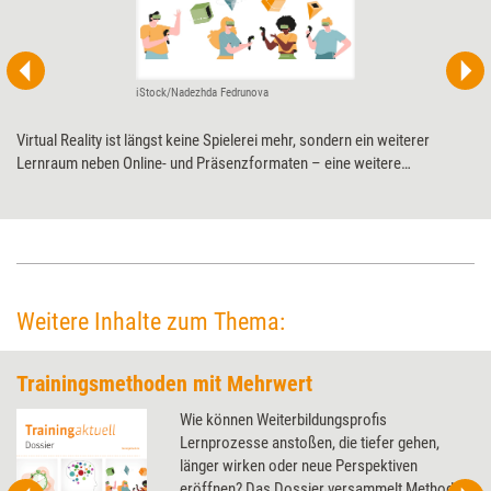
iStock/Nadezhda Fedrunova
Virtual Reality ist längst keine Spielerei mehr, sondern ein weiterer
Lernraum neben Online- und Präsenzformaten – eine weitere
didaktische Dimension –, weiß Petra Isabel Schlerit. Die VR-Trainerin
erklärt, was Weiterbildende wissen müssen, wenn sie Trainings im
virtuellen Raum durchführen möchten: Wie wirken Methoden in VR? Wo
liegen Möglichkeiten und Grenzen? Was ist bei der Konzeption zu
beachten?
Weitere Inhalte zum Thema:
Trainingsmethoden mit Mehrwert
Wie können Weiterbildungsprofis
Lernprozesse anstoßen, die tiefer gehen,
länger wirken oder neue Perspektiven
eröffnen? Das Dossier versammelt Methoden