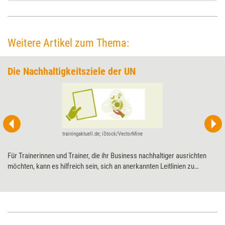
Weitere Artikel zum Thema:
Die Nachhaltigkeitsziele der UN
trainingaktuell.de; iStock/VectorMine
Für Trainerinnen und Trainer, die ihr Business nachhaltiger ausrichten
möchten, kann es hilfreich sein, sich an anerkannten Leitlinien zu
orientieren. Ein zentraler Orientierungsrahmen sind die Sustainable
Development Goals (SDGs) der Vereinten Nationen. Sie benennen
globale Handlungsfelder für eine nachhaltige Entwicklung – und zeigen
auf, wo auch Weiterbildungsprofis einen Beitrag leisten können.