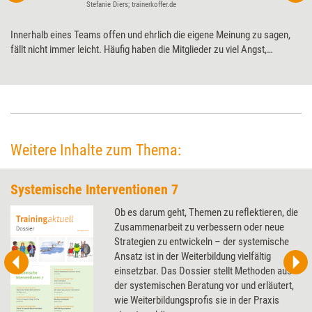
Stefanie Diers; trainerkoffer.de
Innerhalb eines Teams offen und ehrlich die eigene Meinung zu sagen,
fällt nicht immer leicht. Häufig haben die Mitglieder zu viel Angst,
Beziehungen zu belasten oder gar von der Gruppe ausgeschlossen zu
werden. Sie halten sich daher bei Reflexionen zurück oder äußern sich
nur zaghaft. Die „Stakeholder-Methode“ kann Teammitgliedern dabei
helfen, die Scheu abzulegen und Beobachtungen sachgemäß zu
schildern.
Weitere Inhalte zum Thema:
Systemische Interventionen 7
Ob es darum geht, Themen zu reflektieren, die
Zusammenarbeit zu verbessern oder neue
Strategien zu entwickeln – der systemische
Ansatz ist in der Weiterbildung vielfältig
einsetzbar. Das Dossier stellt Methoden aus
der systemischen Beratung vor und erläutert,
wie Weiterbildungsprofis sie in der Praxis