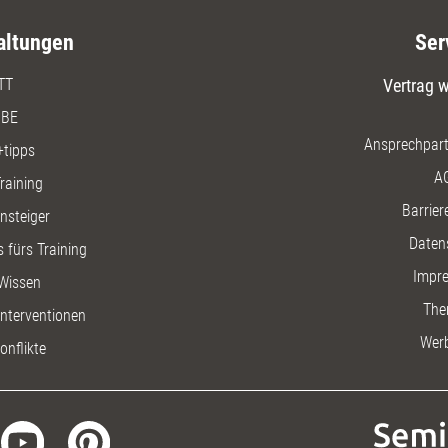
altungen
Ser
TT
Vertrag w
BE
Ansprechpart
+tipps
A
raining
Barriere
insteiger
Daten
 fürs Training
Impr
Wissen
The
nterventionen
Wer
onflikte