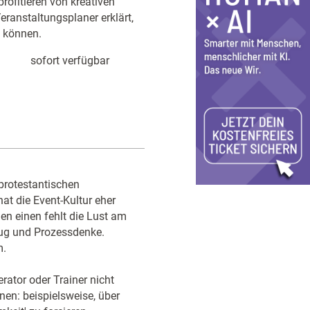
ofitieren von kreativen
ranstaltungsplaner erklärt,
n können.
sofort verfügbar
protestantischen
at die Event-Kultur eher
en einen fehlt die Lust am
zug und Prozessdenke.
m.
rator oder Trainer nicht
nen: beispielsweise, über