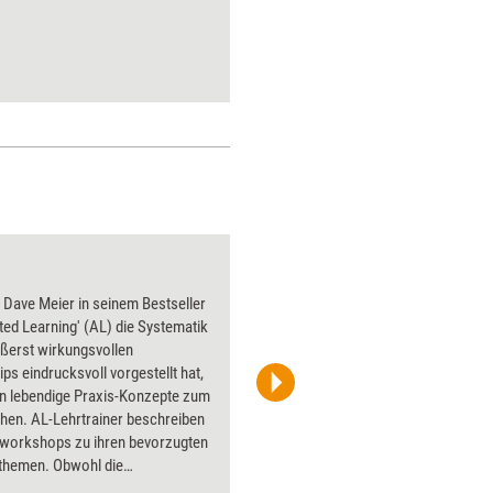
Verstehen
Dave Meier in seinem Bestseller
Über 1000
ted Learning' (AL) die Systematik
Flipchart
ßerst wirkungsvollen
PowerPoin
ips eindrucksvoll vorgestellt hat,
Bildsprac
un lebendige Praxis-Konzepte zum
aktuell ha
en. AL-Lehrtrainer beschreiben
Bilder.
zworkshops zu ihren bevorzugten
sthemen. Obwohl die
ensweise jedes einzelnen sehr