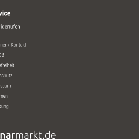
vice
iderrufen
ner / Kontakt
GB
freiheit
schutz
essum
men
bung