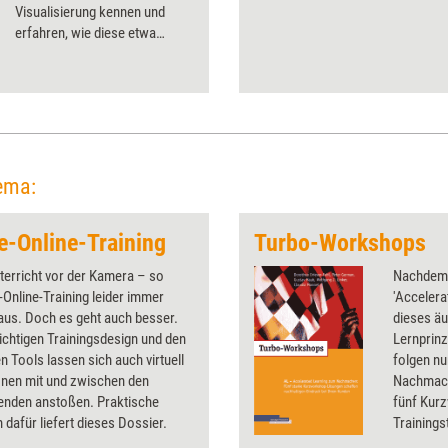
Visualisierung kennen und
erfahren, wie diese etwa
Weiterbildungsformate
aufwerten können. Im Oktober
2023 geht das Event aus dem
Hause managerSeminare in die
nächste Runde.
ema:
ve-Online-Training
Turbo-Workshops
terricht vor der Kamera – so
Nachdem 
e-Online-Training leider immer
'Accelera
aus. Doch es geht auch besser.
dieses äu
ichtigen Trainingsdesign und den
Lernprinz
 Tools lassen sich auch virtuell
folgen n
onen mit und zwischen den
Nachmach
enden anstoßen. Praktische
fünf Kur
dafür liefert dieses Dossier.
Training
Herangeh