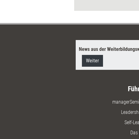
News aus der Weiterbildungsw
Weiter
Füh
managerSemi
Leadersh
Self-Le
Das 