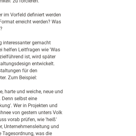
mkeit' zu forcieren.
 im Vorfeld definiert werden
 Format erreicht werden? Was
n?
ng interessanter gemacht
i helfen Leitfragen wie 'Was
zielführend ist, wird später
altungsdesign entwickelt.
taltungen für den
er. Zum Beispiel:
le, harte und weiche, neue und
. Denn selbst eine
kung'. Wer in Projekten und
chnee von gestern unters Volk
s vorab prüfen, wie 'heiß'
er, Unternehmensleitung und
ie Tagesordnung, was die