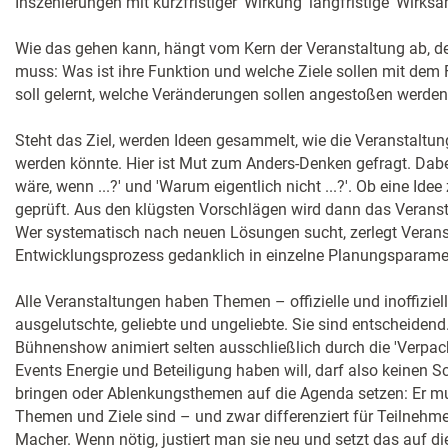
Inszenierungen mit kurzfristiger 'Wirkung' langfristige 'Wirksa
Wie das gehen kann, hängt vom Kern der Veranstaltung ab, der
muss: Was ist ihre Funktion und welche Ziele sollen mit dem
soll gelernt, welche Veränderungen sollen angestoßen werde
Steht das Ziel, werden Ideen gesammelt, wie die Veranstaltu
werden könnte. Hier ist Mut zum Anders-Denken gefragt. Dabe
wäre, wenn ...?' und 'Warum eigentlich nicht ...?'. Ob eine Idee 
geprüft. Aus den klügsten Vorschlägen wird dann das Veranst
Wer systematisch nach neuen Lösungen sucht, zerlegt Verans
Entwicklungsprozess gedanklich in einzelne Planungsparamet
Alle Veranstaltungen haben Themen – offizielle und inoffiziel
ausgelutschte, geliebte und ungeliebte. Sie sind entscheidend
Bühnenshow animiert selten ausschließlich durch die 'Verpac
Events Energie und Beteiligung haben will, darf also keinen S
bringen oder Ablenkungsthemen auf die Agenda setzen: Er mus
Themen und Ziele sind – und zwar differenziert für Teilnehm
Macher. Wenn nötig, justiert man sie neu und setzt das auf d