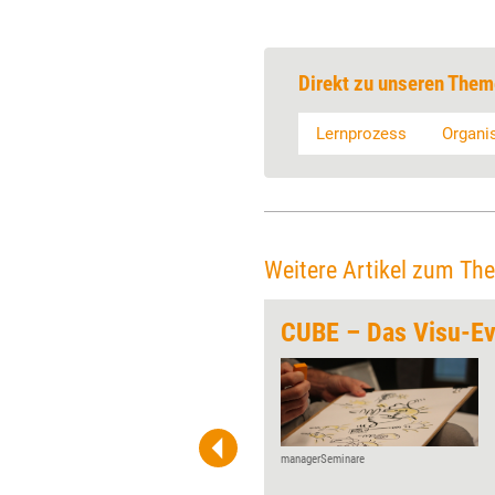
Direkt zu unseren Them
Lernprozess
Organi
Weitere Artikel zum Th
CUBE – Das Visu-Ev
Zurück in die Präsenz,
zumindest teilweise: Statt der
Zukunft Personal Europe findet
in diesem Jahr die ZP
Reconnect statt. Das hybride
managerSeminare
Event verknüpft eine