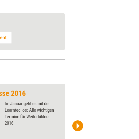
ent
sse 2016
Messen und Kongre
Im Januar geht es mit der
Learntec los: Alle wichtigen
Termine für Weiterbildner
2016!
200 Degrees/Pixabay