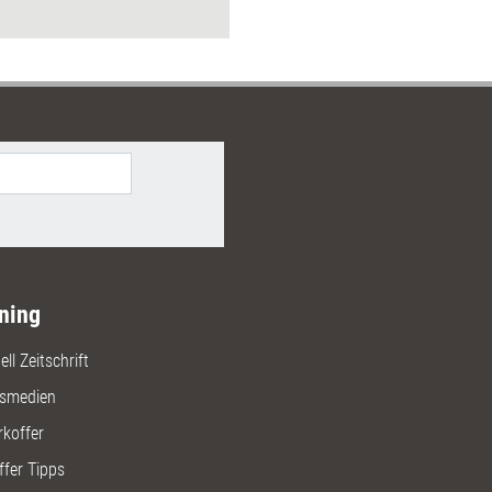
edlich ist, wirken alle Konzepte
Prinzip des AL. Die Vorteile von
 Sie nutzen, ohne auf Ihren
len Trainings-Stil verzichten zu
ning
ll Zeitschrift
gsmedien
rkoffer
ffer Tipps