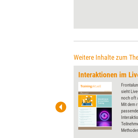
Präsenzmesse in Köln mit
digitalen Inhalten auf einer
virtuellen Plattform.
Weitere Inhalte zum Th
Interaktionen im Li
 wirkungsvolle Grafiken für
Frontalun
 und Pinnwand, für Handouts und
sieht Liv
t-Charts erleichtern Ihre
noch oft 
he. Als Mitglied von Training
Mit dem r
ben Sie Flatrate-Zugriff auf alle
passenden
Interakti
Teilnehm
Methoden 