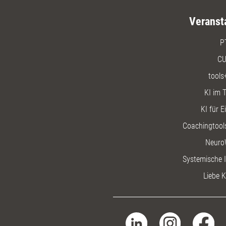
Veranst
P
CU
tools
KI im T
KI für E
Coachingtools
Neuro
Systemische I
Liebe K