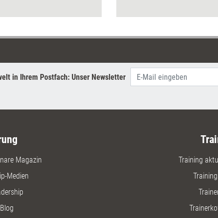
unterschi
nach dem 
AL können
individuel
müssen.
elt in Ihrem Postfach: Unser Newsletter
rung
Trai
nare Magazin
Training aktue
ip-Medien
Trainin
adership
Traine
Blog
Trainerko