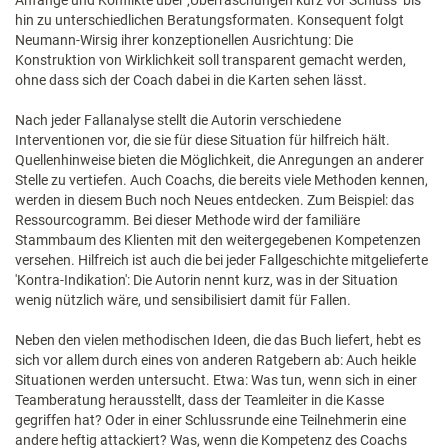
Anfänge und Konflikte über ‚Überraschungen kurz vor Schluss’ bis
hin zu unterschiedlichen Beratungsformaten. Konsequent folgt
Neumann-Wirsig ihrer konzeptionellen Ausrichtung: Die
Konstruktion von Wirklichkeit soll transparent gemacht werden,
ohne dass sich der Coach dabei in die Karten sehen lässt.
Nach jeder Fallanalyse stellt die Autorin verschiedene
Interventionen vor, die sie für diese Situation für hilfreich hält.
Quellenhinweise bieten die Möglichkeit, die Anregungen an anderer
Stelle zu vertiefen. Auch Coachs, die bereits viele Methoden kennen,
werden in diesem Buch noch Neues entdecken. Zum Beispiel: das
Ressourcogramm. Bei dieser Methode wird der familiäre
Stammbaum des Klienten mit den weitergegebenen Kompetenzen
versehen. Hilfreich ist auch die bei jeder Fallgeschichte mitgelieferte
'Kontra-Indikation': Die Autorin nennt kurz, was in der Situation
wenig nützlich wäre, und sensibilisiert damit für Fallen.
Neben den vielen methodischen Ideen, die das Buch liefert, hebt es
sich vor allem durch eines von anderen Ratgebern ab: Auch heikle
Situationen werden untersucht. Etwa: Was tun, wenn sich in einer
Teamberatung herausstellt, dass der Teamleiter in die Kasse
gegriffen hat? Oder in einer Schlussrunde eine Teilnehmerin eine
andere heftig attackiert? Was, wenn die Kompetenz des Coachs