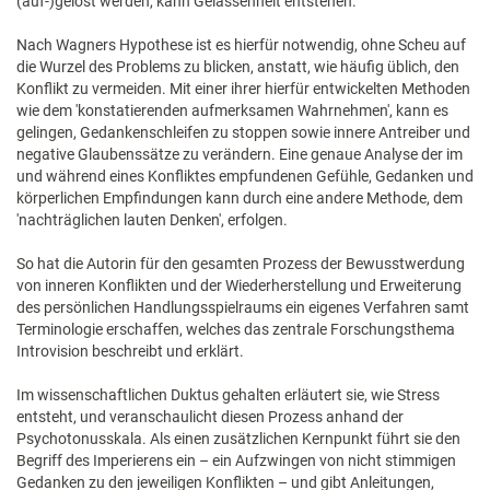
(auf-)gelöst werden, kann Gelassenheit entstehen.
Nach Wagners Hypothese ist es hierfür notwendig, ohne Scheu auf
die Wurzel des Problems zu blicken, anstatt, wie häufig üblich, den
Konflikt zu vermeiden. Mit einer ihrer hierfür entwickelten Methoden
wie dem 'konstatierenden aufmerksamen Wahrnehmen', kann es
gelingen, Gedankenschleifen zu stoppen sowie innere Antreiber und
negative Glaubenssätze zu verändern. Eine genaue Analyse der im
und während eines Konfliktes empfundenen Gefühle, Gedanken und
körperlichen Empfindungen kann durch eine andere Methode, dem
'nachträglichen lauten Denken', erfolgen.
So hat die Autorin für den gesamten Prozess der Bewusstwerdung
von inneren Konflikten und der Wiederherstellung und Erweiterung
des persönlichen Handlungsspielraums ein eigenes Verfahren samt
Terminologie erschaffen, welches das zentrale Forschungsthema
Introvision beschreibt und erklärt.
Im wissenschaftlichen Duktus gehalten erläutert sie, wie Stress
entsteht, und veranschaulicht diesen Prozess anhand der
Psychotonusskala. Als einen zusätzlichen Kernpunkt führt sie den
Begriff des Imperierens ein – ein Aufzwingen von nicht stimmigen
Gedanken zu den jeweiligen Konflikten – und gibt Anleitungen,