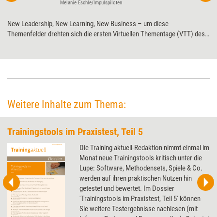
Melanie Eschle/Impulspiloten
New Leadership, New Learning, New Business – um diese
Themenfelder drehten sich die ersten Virtuellen Thementage (VTT) des
Verlags managerSeminare im April 2021. Die Veranstaltung lieferte
zahlreiche Impulse für Weiterbildungsprofessionals. Und zeigte: Auch
digitale Events können Lust darauf machen, zu neuen Lernufern
aufzubrechen.
Weitere Inhalte zum Thema:
Trainingstools im Praxistest, Teil 5
Die Training aktuell-Redaktion nimmt einmal im
Monat neue Trainingstools kritisch unter die
Lupe: Software, Methodensets, Spiele & Co.
werden auf ihren praktischen Nutzen hin
getestet und bewertet. Im Dossier
'Trainingstools im Praxistest, Teil 5' können
Sie weitere Testergebnisse nachlesen (mit