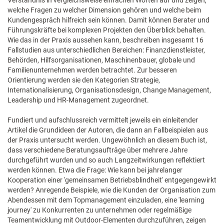
Verständnis in vergleichsweise einfachen Worten auf und zeigen,
welche Fragen zu welcher Dimension gehören und welche beim
Kundengespräch hilfreich sein können. Damit können Berater und
Führungskräfte bei komplexen Projekten den Überblick behalten.
Wie das in der Praxis aussehen kann, beschreiben insgesamt 16
Fallstudien aus unterschiedlichen Bereichen: Finanzdienstleister,
Behörden, Hilfsorganisationen, Maschinenbauer, globale und
Familienunternehmen werden betrachtet. Zur besseren
Orientierung werden sie den Kategorien Strategie,
Internationalisierung, Organisationsdesign, Change Management,
Leadership und HR-Management zugeordnet.
Fundiert und aufschlussreich vermittelt jeweils ein einleitender
Artikel die Grundideen der Autoren, die dann an Fallbeispielen aus
der Praxis untersucht werden. Ungewöhnlich an diesem Buch ist,
dass verschiedene Beratungsaufträge über mehrere Jahre
durchgeführt wurden und so auch Langzeitwirkungen reflektiert
werden können. Etwa die Frage: Wie kann bei jahrelanger
Kooperation einer 'gemeinsamen Betriebsblindheit' entgegengewirkt
werden? Anregende Beispiele, wie die Kunden der Organisation zum
Abendessen mit dem Topmanagement einzuladen, eine 'learning
journey' zu Konkurrenten zu unternehmen oder regelmäßige
Teamentwicklung mit Outdoor-Elementen durchzuführen, zeigen