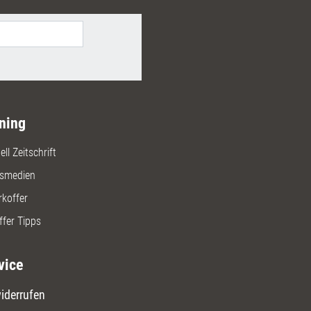
ug 20 Euro.
ning
ll Zeitschrift
gsmedien
rkoffer
ffer Tipps
vice
iderrufen