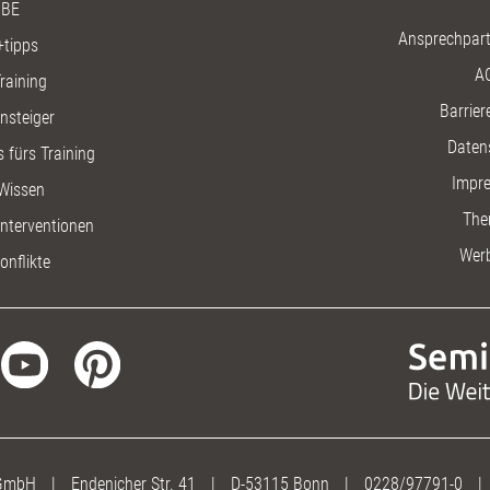
BE
Ansprechpart
+tipps
A
raining
Barriere
insteiger
Daten
 fürs Training
Impr
Wissen
The
nterventionen
Wer
onflikte
 GmbH
|
Endenicher Str. 41
|
D-53115 Bonn
|
0228/97791-0
|