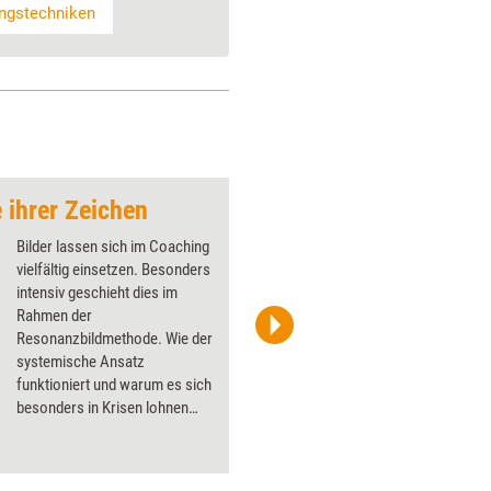
ungstechniken
­ihrer Zeichen
Bilder, die bleiben
Bilder lassen sich im Coaching
vielfältig einsetzen. Besonders
intensiv geschieht dies im
Rahmen der
Resonanzbildmethode. Wie der
managerSeminare Verlags GmbH
systemische Ansatz
funktioniert und warum es sich
besonders in Krisen lohnen
kann, ihn trotz
Digitalisierungstrend ganz
analog ins eigene Coaching zu