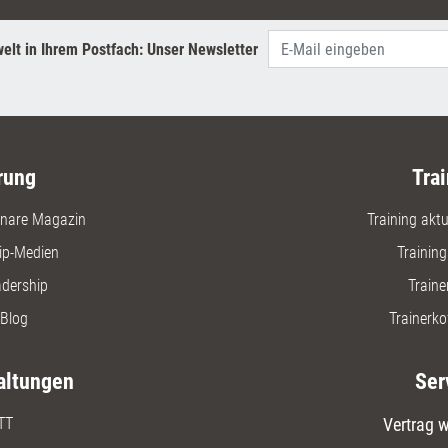
Einzelbez
elt in Ihrem Postfach: Unser Newsletter
rung
Trai
nare Magazin
Training aktue
ip-Medien
Trainin
adership
Traine
Blog
Trainerko
altungen
Ser
TT
Vertrag w