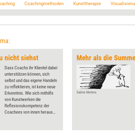
oaching
Coachingmethoden
Kunsttherapie
Visualisier
ema:
u nicht siehst
Mehr als die Summe 
Dass Coachs ihr Klientel dabei
unterstützen können, sich
selbst und das eigene Handeln
zu reflektieren, ist keine neue
Erkenntnis. Wie sich mithilfe
Sabine Mertens
von Kunstwerken die
Reflexionskompetenz der
Coachees von innen heraus
stärken lässt, erklärt Christine
Kranz, Entwicklerin der
Symbolon-Methode®.