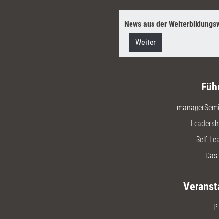
News aus der Weiterbildungsw
Weiter
Füh
managerSemi
Leadersh
Self-Le
Das 
Veranst
P