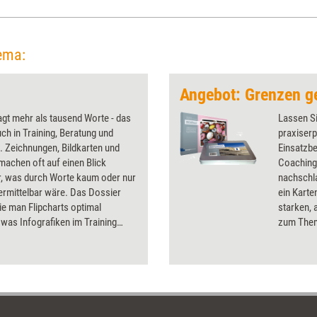
ema:
sagt mehr als tausend Worte - das
Lassen Si
ch in Training, Beratung und
praxiser
 Zeichnungen, Bildkarten und
Einsatzbe
machen oft auf einen Blick
Coaching,
r, was durch Worte kaum oder nur
nachschl
ermittelbar wäre. Das Dossier
ein Karte
wie man Flipcharts optimal
starken, 
, was Infografiken im Training
zum Them
nd wie Skizzen für mehr
strapazie
ion mit dem Coachee sorgen.
zusammen
Einsatzvo
Themensc
erhalten 
69,90 Eu