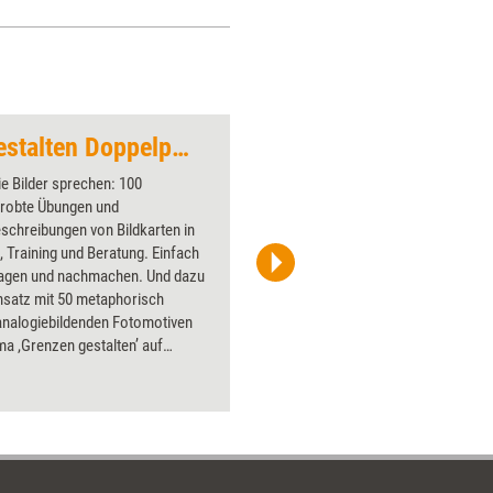
integrieren.
Angebot: Grenzen gestalten Doppelpack
Hilfen
e Bilder sprechen: 100
Über 1000
probte Übungen und
Flipchart
schreibungen von Bildkarten in
PowerPoin
 Training und Beratung. Einfach
Bildsprac
agen und nachmachen. Und dazu
aktuell ha
nsatz mit 50 metaphorisch
Bilder.
analogiebildenden Fotomotiven
a ,Grenzen gestalten’ auf
rfähigem Karton (22 cm x 15 cm),
 mit einem Booklet mit
rschlägen genau für diesen
hwerpunkt. Den Doppelpack
Sie zum günstigen Kombipreis von
ro. Sie sparen gegenüber dem