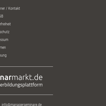
ner / Kontakt
GB
freiheit
schutz
essum
men
bung
info@managerseminare.de