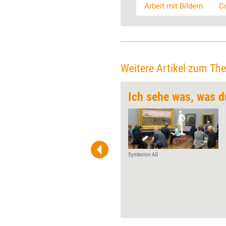
Arbeit mit Bildern
C
Weitere Artikel zum Th
Ich sehe was, was d
Wie lassen sich mit einfachen
Formen aussagekräftige Bilder
entwickeln? Wie gewinnen
Präsentierende Sicherheit
beim Visualisieren unter
Symbolon AG
Zeitdruck? Und welchen
Mehrwert bietet kollaboratives
Gestalten? Antworten auf
diese Fragen lieferten acht
Visualisierungsprofis beim
Visu-Event CUBE am 5.