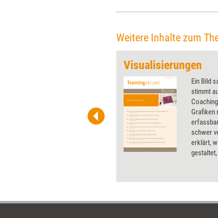
Dezember 2025. Für die
Veranstaltung des Verlags
managerSeminare verwandelte
sich die „wohngemeinschaft“
Weitere Inhalte zum Th
in Köln für einen Tag in einen
Raum des anschaulichen
Visualisierungen
Lernens, Ausprobierens und
gemeinsamen Denkens.
 wirkungsvolle Grafiken für
Ein Bild 
 und Pinnwand, für Handouts und
stimmt au
t-Charts erleichtern Ihre
Coaching.
he. Als Mitglied von Training
Grafiken 
ben Sie Flatrate-Zugriff auf alle
erfassba
schwer v
erklärt, 
gestaltet
leisten u
Interakt