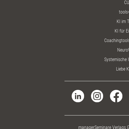
CU
tools
KI im T
KI für E
Coachingtools
Neuro
Systemische I
Liebe K
managerSeminare Verlags