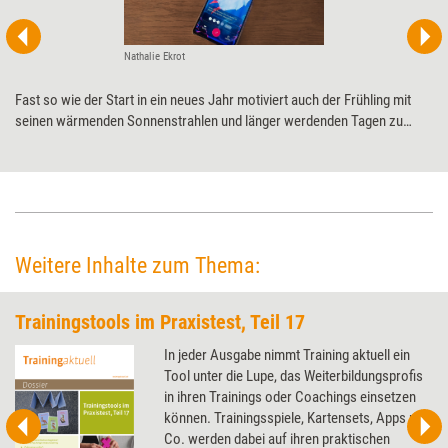
Nathalie Ekrot
Fast so wie der Start in ein neues Jahr motiviert auch der Frühling mit
seinen wärmenden Sonnenstrahlen und länger werdenden Tagen zu
neuen, gesunden Gewohnheiten. Apps können dabei helfen, diese
aufzubauen. Eine sehr beliebte und schon vielfach ausgezeichnete ist
„Fabulous“. Der Praxistest zeigt, inwiefern die Anwendung beim
Frühjahrsputz der Verhaltensweisen unterstützt.
Weitere Inhalte zum Thema:
Trainingstools im Praxistest, Teil 17
In jeder Ausgabe nimmt Training aktuell ein
Tool unter die Lupe, das Weiterbildungsprofis
in ihren Trainings oder Coachings einsetzen
können. Trainingsspiele, Kartensets, Apps und
Co. werden dabei auf ihren praktischen