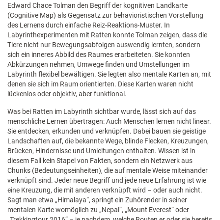
Edward Chace Tolman den Begriff der kognitiven Landkarte
(Cognitive Map) als Gegensatz zur behavioristischen Vorstellung
des Lernens durch einfache Reiz-Reaktions-Muster. In
Labyrinthexperimenten mit Ratten konnte Tolman zeigen, dass die
Tiere nicht nur Bewegungsabfolgen auswendig lernten, sondern
sich ein inneres Abbild des Raumes erarbeiteten. Sie konnten
Abkürzungen nehmen, Umwege finden und Umstellungen im
Labyrinth flexibel bewältigen. Sie legten also mentale Karten an, mit
denen sie sich im Raum orientierten. Diese Karten waren nicht
lückenlos oder objektiv, aber funktional.
Was bei Ratten im Labyrinth sichtbar wurde, lässt sich auf das
menschliche Lernen übertragen: Auch Menschen lernen nicht linear.
Sie entdecken, erkunden und verknüpfen. Dabei bauen sie geistige
Landschaften auf, die bekannte Wege, blinde Flecken, Kreuzungen,
Brücken, Hindernisse und Umleitungen enthalten. Wissen ist in
diesem Fall kein Stapel von Fakten, sondern ein Netzwerk aus
Chunks (Bedeutungseinheiten), die auf mentale Weise miteinander
verknüpft sind. Jeder neue Begriff und jede neue Erfahrung ist wie
eine Kreuzung, die mit anderen verknüpft wird – oder auch nicht.
Sagt man etwa „Himalaya“, springt ein Zuhörender in seiner
mentalen Karte womöglich zu „Nepal“, „Mount Everest“ oder
„Trekkingtour 2016“ – je nachdem, welche Routen er oder sie bereits