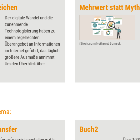
eichen
Mehrwert statt Myt
Der digitale Wandel und die
zunehmende
Technologisierung haben zu
einem regelrechten
Überangebot an Informationen
iStock.com/Nuthawut Somsuk
im Internet geführt, das täglich
größere Ausmaße annimmt.
Um den Überblick über
nützliche Inhalte und Quellen
zu behalten und den
Wissenstransfer und -
austausch in Trainings und
Coachings zu fördern,
empfiehlt New Learning
Designer Jan Foelsing „Social
ema:
Bookmarking“.
ansfer
Buch2
fer erfolgreich gestalten – Als
Über 1000