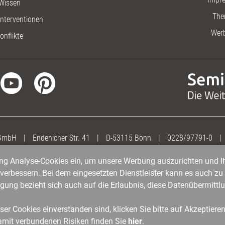
Wissen
The
nterventionen
Wer
onflikte
 GmbH
|
Endenicher Str. 41
|
D-53115 Bonn
|
0228/97791-0
|
gung Analyse-Cookies ein, um unsere Werbung auszurichten und Ih
erbessern. Bei dem eingesetzten Dienstleister kann es auch zu 
igung bezieht sich auch auf die Erlaubnis, diese Datenübermit
er Cookies einverstanden sind, klicken Sie bitte auf Akzeptiere
amit verbundenen Risiken finden Sie
hier
.