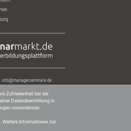
men
bung
info@managerseminare.de
re Zufriedenheit bei der
einer Datenübermittlung in
tlungen vorzunehmen.
n. Weitere Informationen zur