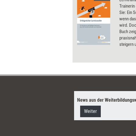
Trainerin
Sie: Ein 
wenn das
wird. Doc
Buch zeig
praxisnah
steigern 
Erfahren 
Unternehm
Ergebniss
Trainings
Lerntrans
Download
100 prax
News aus der Weiterbildungsw
Weiter