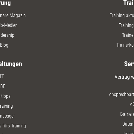
rung
Trai
nare Magazin
Training aktue
ip-Medien
Trainin
adership
Traine
Blog
Trainerko
altungen
Ser
TT
Vertrag w
BE
Ansprechpart
+tipps
A
raining
Barriere
insteiger
Daten
 fürs Training
Impr