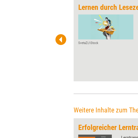
gang
Lernen durch Lesez
Auf dem TrainCamp im
November wurde ein
Coachingtool vorgestellt, das
zwar nicht neu auf dem Markt
ist, zu dem es aber zahlreiche
SvetaZi/iStock
neue Workshops und
Ausbildungen gibt. Mit 'Points
of You® - The Coaching
Game' sollen sich die Spieler
auf assoziative Weise mit
wichtigen Themen
auseinandersetzen. Wie das
funktioniert, zeigt der
Praxistest.
Weitere Inhalte zum Th
Erfolgreicher Lerntr
Lerntrans