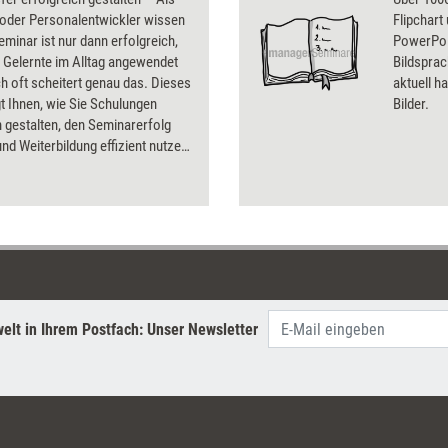
 oder Personalentwickler wissen
Flipchart
Seminar ist nur dann erfolgreich,
PowerPoin
 Gelernte im Alltag angewendet
Bildsprac
h oft scheitert genau das. Dieses
aktuell ha
t Ihnen, wie Sie Schulungen
Bilder.
 gestalten, den Seminarerfolg
und Weiterbildung effizient nutzen.
Sie, welche Transferförderung im
en nötig ist, um nachhaltige
e zu erzielen. Machen Sie Ihre
 wirksam – mit Methoden, die den
fer wirklich sichern! Ihr
-Bonus: Eine Sammlung mit über
isnahen Transfermethoden.
elt in Ihrem Postfach: Unser Newsletter