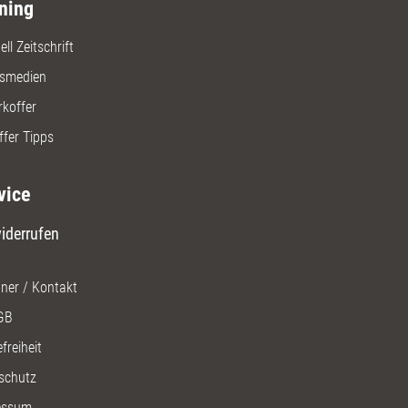
ning
ll Zeitschrift
gsmedien
rkoffer
ffer Tipps
vice
iderrufen
ner / Kontakt
GB
freiheit
schutz
essum