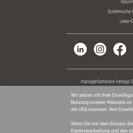
Neuro
Systemische I
Liebe K
managerSeminare Verlags
Wir setzen mit Ihrer Einwilli
Nutzung unserer Webseite zu v
die USA kommen. Ihre Einwill
Wenn Sie mit dem Einsatz dies
Datenverarbeitung und den d