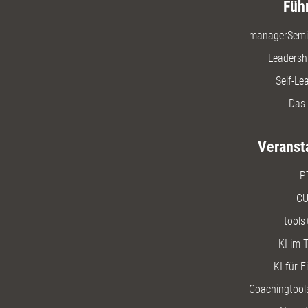
Füh
managerSemi
Leadersh
Self-Le
Das 
Veranst
P
CU
tools
KI im T
KI für E
Coachingtools