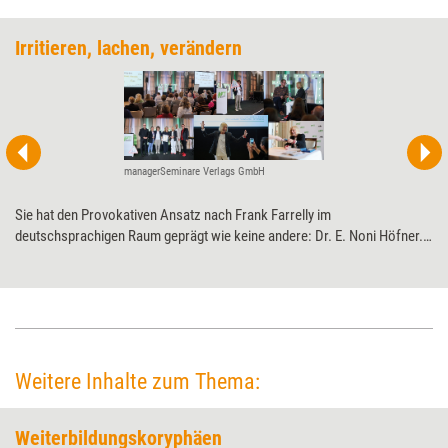
Irritieren, lachen, verändern
managerSeminare Verlags GmbH
Sie hat den Provokativen Ansatz nach Frank Farrelly im
deutschsprachigen Raum geprägt wie keine andere: Dr. E. Noni Höfner.
Mitte April wurde sie auf den Petersberger Trainertagen für ihre
Pionierarbeit rund um die humorvoll-provokative Coaching- und
Therapieform sowie ihre darüber hinausgehende,
veränderungsstärkende Haltung mit dem Life Achievement Award (LAA)
ausgezeichnet. Ein Nachklapp in Bildern.
Weitere Inhalte zum Thema:
Weiterbildungskoryphäen