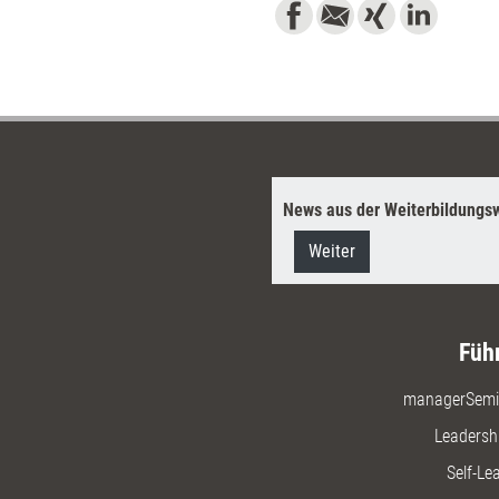
News aus der Weiterbildungsw
Weiter
Füh
managerSemi
Leadersh
Self-Le