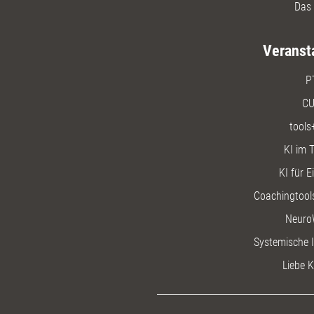
Das 
Veranst
P
CU
tools
KI im T
KI für E
Coachingtools
Neuro
Systemische I
Liebe K