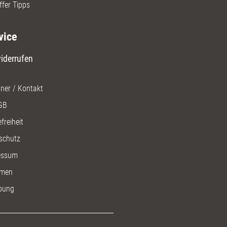
ffer Tipps
vice
iderrufen
ner / Kontakt
GB
freiheit
schutz
essum
men
bung