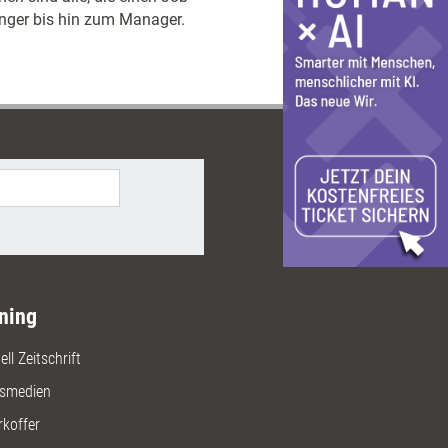
änger bis hin zum Manager.
ning
ll Zeitschrift
gsmedien
rkoffer