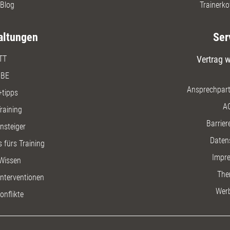
Blog
Trainerko
altungen
Ser
TT
Vertrag w
BE
Ansprechpart
+tipps
A
raining
Barriere
insteiger
Daten
 fürs Training
Impr
Wissen
The
nterventionen
Wer
onflikte