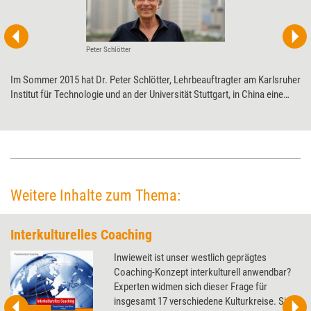
Peter Schlötter
Im Sommer 2015 hat Dr. Peter Schlötter, Lehrbeauftragter am Karlsruher
Institut für Technologie und an der Universität Stuttgart, in China eine
Studie zu Systemaufstellungen durchgeführt. Im Interview mit Training
aktuell erklärt er, welche Ergebnisse das Experiment gebracht hat und
was sie für die Aufstellungsarbeit bedeuten.
Weitere Inhalte zum Thema:
Interkulturelles Coaching
Inwieweit ist unser westlich geprägtes
Coaching-Konzept interkulturell anwendbar?
Experten widmen sich dieser Frage für
insgesamt 17 verschiedene Kulturkreise. Sie