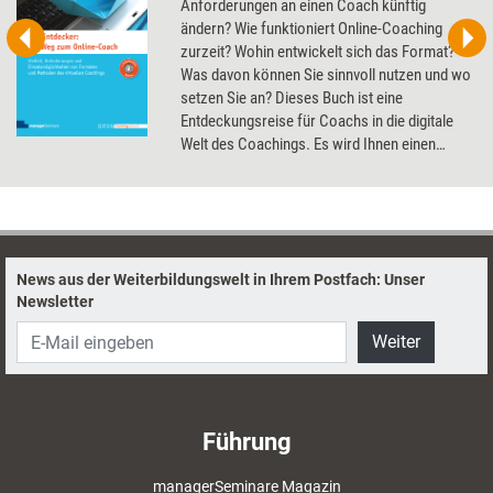
Anforderungen an einen Coach künftig
ändern? Wie funktioniert Online-Coaching
zurzeit? Wohin entwickelt sich das Format?
Was davon können Sie sinnvoll nutzen und wo
setzen Sie an? Dieses Buch ist eine
Entdeckungsreise für Coachs in die digitale
Welt des Coachings. Es wird Ihnen einen
einfacheren Zugang zu dieser neuen Welt
verschaffen und Ihnen verschiedene
Möglichkeiten vorstellen, dieses neue Ufer zu
betreten. Vielleicht werden Sie die digitalen
Möglichkeiten als Erweiterung Ihres
News aus der Weiterbildungswelt in Ihrem Postfach: Unser
Repertoires begreifen, die Ihnen ganz neue
Newsletter
Geschäftsfelder und Kundengruppen bringt.
Finden Sie das für Sie passende Format - von
Weiter
ganz einfach und nahezu vertraut bis
hochkomplex und ausgereift. Und entdecken
Sie, wie viele Ihrer längst vorhandenen
Coaching-Kompetenzen auch auf digitaler
Führung
Ebene funktionieren.
managerSeminare Magazin