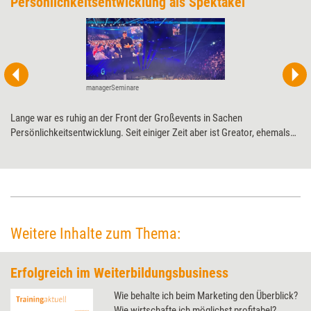
Persönlichkeitsentwicklung als Spektakel
managerSeminare
Lange war es ruhig an der Front der Großevents in Sachen
Persönlichkeitsentwicklung. Seit einiger Zeit aber ist Greator, ehemals
Gedankentanken, am Start. Ende Juli lockte der Anbieter 16.000
Menschen auf der Suche nach persönlichem Erfolg, Glück und Sinn nach
Köln. Zuschauermagnet: Tony Robbins, Motivationsguru aus den USA.
Weitere Inhalte zum Thema:
Erfolgreich im Weiterbildungsbusiness
Wie behalte ich beim Marketing den Überblick?
Wie wirtschafte ich möglichst profitabel?