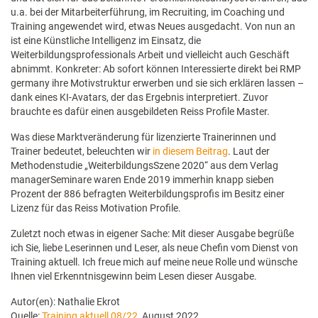
u.a. bei der Mitarbeiterführung, im Recruiting, im Coaching und
Training angewendet wird, etwas Neues ausgedacht. Von nun an
ist eine Künstliche Intelligenz im Einsatz, die
Weiterbildungsprofessionals Arbeit und vielleicht auch Geschäft
abnimmt. Konkreter: Ab sofort können Interessierte direkt bei RMP
germany ihre Motivstruktur erwerben und sie sich erklären lassen –
dank eines KI-Avatars, der das Ergebnis interpretiert. Zuvor
brauchte es dafür einen ausgebildeten Reiss Profile Master.
Was diese Marktveränderung für lizenzierte Trainerinnen und
Trainer bedeutet, beleuchten wir
in diesem Beitrag
. Laut der
Methodenstudie „WeiterbildungsSzene 2020“ aus dem Verlag
managerSeminare waren Ende 2019 immerhin knapp sieben
Prozent der 886 befragten Weiterbildungsprofis im Besitz einer
Lizenz für das Reiss Motivation Profile.
Zuletzt noch etwas in eigener Sache: Mit dieser Ausgabe begrüße
ich Sie, liebe Leserinnen und Leser, als neue Chefin vom Dienst von
Training aktuell. Ich freue mich auf meine neue Rolle und wünsche
Ihnen viel Erkenntnisgewinn beim Lesen dieser Ausgabe.
Autor(en): Nathalie Ekrot
Quelle:
Training aktuell 08/22
, August 2022