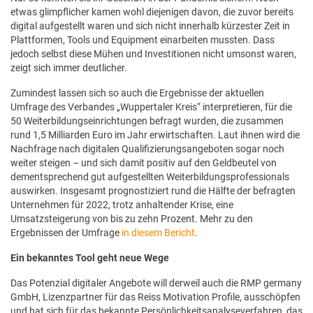
etwas glimpflicher kamen wohl diejenigen davon, die zuvor bereits
digital aufgestellt waren und sich nicht innerhalb kürzester Zeit in
Plattformen, Tools und Equipment einarbeiten mussten. Dass
jedoch selbst diese Mühen und Investitionen nicht umsonst waren,
zeigt sich immer deutlicher.
Zumindest lassen sich so auch die Ergebnisse der aktuellen
Umfrage des Verbandes „Wuppertaler Kreis“ interpretieren, für die
50 Weiterbildungseinrichtungen befragt wurden, die zusammen
rund 1,5 Milliarden Euro im Jahr erwirtschaften. Laut ihnen wird die
Nachfrage nach digitalen Qualifizierungsangeboten sogar noch
weiter steigen – und sich damit positiv auf den Geldbeutel von
dementsprechend gut aufgestellten Weiterbildungsprofessionals
auswirken. Insgesamt prognostiziert rund die Hälfte der befragten
Unternehmen für 2022, trotz anhaltender Krise, eine
Umsatzsteigerung von bis zu zehn Prozent. Mehr zu den
Ergebnissen der Umfrage
in diesem Bericht
.
Ein bekanntes Tool geht neue Wege
Das Potenzial digitaler Angebote will derweil auch die RMP germany
GmbH, Lizenzpartner für das Reiss Motivation Profile, ausschöpfen
und hat sich für das bekannte Persönlichkeitsanalyseverfahren, das