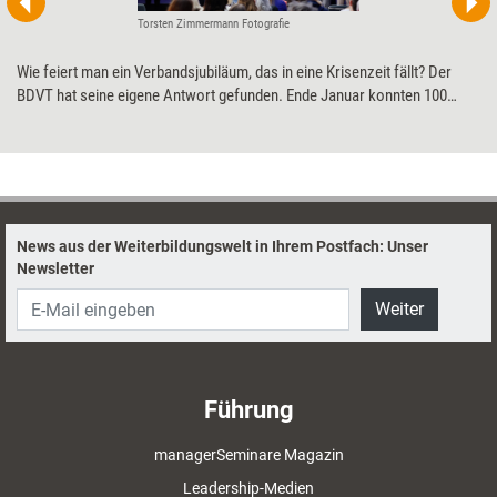
Torsten Zimmermann Fotografie
Wie feiert man ein Verbandsjubiläum, das in eine Krisenzeit fällt? Der
BDVT hat seine eigene Antwort gefunden. Ende Januar konnten 100
willige Mitglieder für den symbolischen Preis von 60 Euro an dem
Halbtageskongress plus Feier teilnehmen. Ein paar bildliche
Impressionen aus dem Frankfurter Hotel Flemings.
News aus der Weiterbildungswelt in Ihrem Postfach: Unser
Newsletter
Weiter
Führung
managerSeminare Magazin
Leadership-Medien