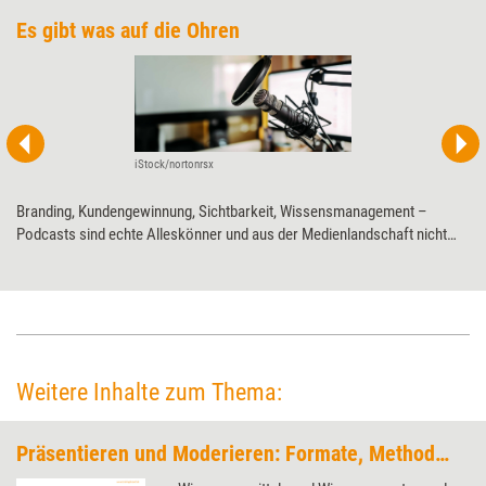
Es gibt was auf die Ohren
iStock/nortonrsx
Branding, Kundengewinnung, Sichtbarkeit, Wissensmanagement –
Podcasts sind echte Alleskönner und aus der Medienlandschaft nicht
mehr wegzudenken. Wie Weiterbildungsprofis das Format für sich
nutzen können, erklärt Marken-Strategin und Podcast-Expertin Carmen
Brablec.
Weitere Inhalte zum Thema:
Präsentieren und Moderieren: Formate, Methoden, Tools