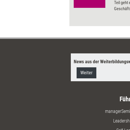
Teil geht
Geschäfts
Deutsche
Amerika 
Neologis
News aus der Weiterbildungsw
Weiter
Füh
managerSemi
Leadersh