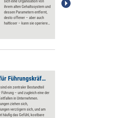
sich eine Organisation von
ihrem alten Gehaltssystem und
Stefanie Diers; © www.trainerkoffer.de
dessen Parametern entfernt,
desto offener – aber auch
haltloser – kann sie operieren.
Im Meer der Möglichkeiten hilft
das New-Pay-Manifest. Mit
sieben Leitsätzen und zwölf
Prinzipien bietet es einen
Kompass zur Orientierung.
Effiziente Meetings für Führungskräfte – mit KI, Achtsamkeit und Sketchnotes – Neuerscheinung
sind ein zentraler Bestandteil
 Führung – und zugleich eine der
eitfallen in Unternehmen.
ungen ziehen sich,
dungen verzögern sich, und am
bt häufig das Gefühl, kostbare