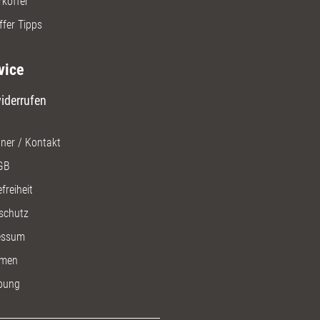
rkoffer
ffer Tipps
vice
iderrufen
ner / Kontakt
GB
freiheit
schutz
essum
men
bung