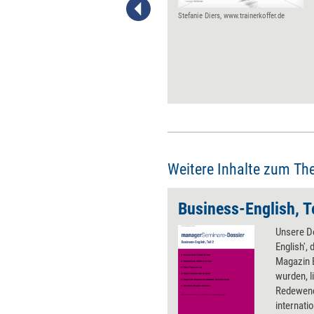
Einige Unternehmen – allen
voran New Work Companies –
Stefanie Diers, www.trainerkoffer.de
finden das nicht richtig und
verfolgen völlig neue Ansätze
der Mitarbeiter-Entlohnung.
Modelle, Errungenschaften und
Learnings aus der Gehaltswelt
4.0.
Weitere Inhalte zum Th
Business-English, Te
Unsere D
English',
Magazin B
wurden, l
Redewend
internati