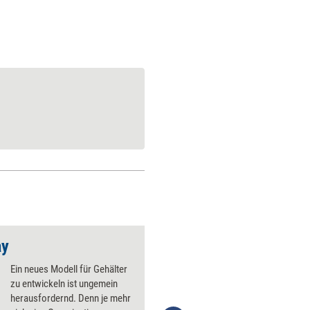
ay
Arbeit 4.0 rechtsko
Ein neues Modell für Gehälter
zu entwickeln ist ungemein
herausfordernd. Denn je mehr