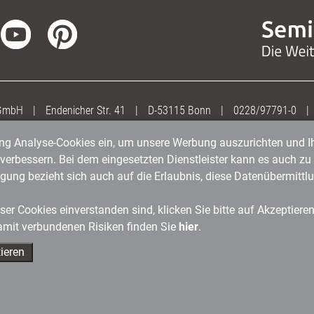
 GmbH
|
Endenicher Str. 41
|
D-53115 Bonn
|
0228/97791-0
|
gung Analyse-Cookies ein, um unsere Werbung auszurichten und Ih
erbessern. Bei dem eingesetzten Dienstleister kann es auch zu 
igung bezieht sich auch auf die Erlaubnis, diese Datenübermit
er Cookies einverstanden sind, klicken Sie bitte auf Akzeptiere
amit verbundenen Risiken finden Sie
hier
.
ieren