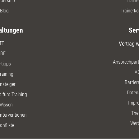
adership
Traine
Blog
Trainerko
altungen
Ser
TT
Vertrag w
BE
Ansprechpart
+tipps
A
raining
Barriere
insteiger
Daten
 fürs Training
Impr
Wissen
The
nterventionen
Wer
onflikte