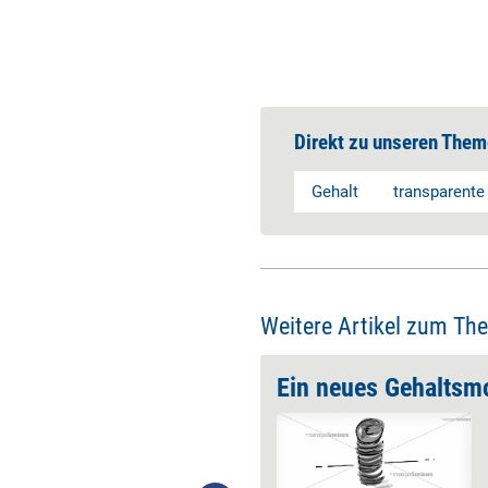
Direkt zu unseren Them
Gehalt
transparente
Weitere Artikel zum Th
?
Ein neues Gehaltsmo
Die Arbeitswelt wandelt sich,
doch ein Aspekt bleibt dabei
häufig außen vor: das Gehalt.