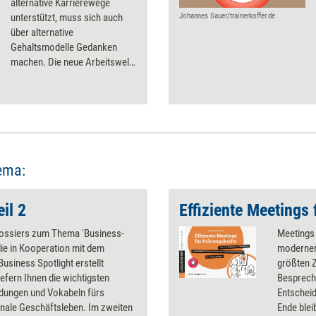
alternative Karrierewege
unterstützt, muss sich auch
Johannes Sauer/trainerkoffer.de
über alternative
Gehaltsmodelle Gedanken
machen. Die neue Arbeitswelt
ruft nach einer neuen
Gehaltswelt – nach „New Pay“.
Tipps, um das Gehaltsmodell
des eigenen Unternehmens
neu anzugehen.
ema:
il 2
ossiers zum Thema 'Business-
Meetings 
 die in Kooperation mit dem
moderner
usiness Spotlight erstellt
größten Z
iefern Ihnen die wichtigsten
Besprech
ungen und Vokabeln fürs
Entschei
onale Geschäftsleben. Im zweiten
Ende blei