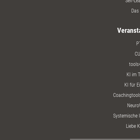
Self-Le
Das 
Veranst
P
CU
tools
KI im T
KI für E
Coachingtools
Neuro
Systemische I
Liebe K