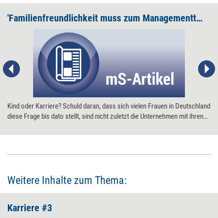
'Familienfreundlichkeit muss zum Managementthema werden'
Kind oder Karriere? Schuld daran, dass sich vielen Frauen in Deutschland
diese Frage bis dato stellt, sind nicht zuletzt die Unternehmen mit ihren
ungünstigen Arbeitsbedingungen. Den Firmen auf die Sprünge helfen will
nun das Bundesfamilienministerium mit einer neuen Initiative. Warum der
Vorstoß pro Familienfreundlichkeit nichts mit Sozialromantik, dafür aber
umso mehr mit Produktivität und Rentabilität zu tun hat, erläutert
Ministerin Ursula von der Leyen im Interview mit managerSeminare.
Weitere Inhalte zum Thema:
Karriere #3