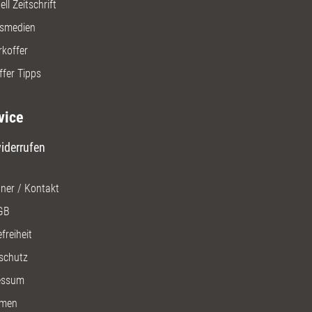
ll Zeitschrift
gsmedien
rkoffer
ffer Tipps
vice
iderrufen
ner / Kontakt
GB
freiheit
schutz
essum
men