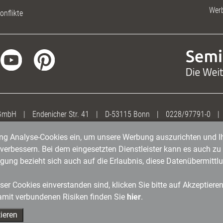
Wer
onflikte
 GmbH
|
Endenicher Str. 41
|
D-53115 Bonn
|
0228/97791-0
|
gung Analyse-Cookies ein, um unsere Werbung auszurichten und Ih
erbessern. Bei dem eingesetzten Dienstleister kann es auch zu 
igung bezieht sich auch auf die Erlaubnis, diese Datenübermit
er Cookies einverstanden sind, klicken Sie bitte auf Akzeptiere
amit verbundenen Risiken finden Sie
hier
.
ieren