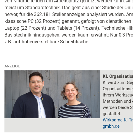
von Mitarbeitenden am Arbeitsplatz genutzt werden kann. Alle
meist um Standardtechnik. Das geht aus einer Studie der Onl
hervor, für die 362.181 Stellenanzeigen analysiert wurden. Am
klassische PC (32 Prozent) genannt, gefolgt von dienstlichen
Laptop (22 Prozent) und Tablets (14 Prozent). Technische Hilfs
Basistechnik hinausgehen, werden kaum erwähnt: Nur 0,3 Pro
z.B. auf höhenverstellbare Schreibtische.
ANZEIGE
KI. Organisati
KI wird zum Ge
Organisationse
ihrem Werkzeug
Methoden und 
werden beide S
gestaltet.
Wirksame KI-Tr
gmbh.de