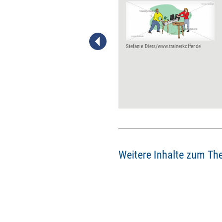
Konzentration hängt von vielen
Faktoren ab, nicht zuletzt vom
Alter, dem Schlaf, dem
Blutzuckerspiegel. Es gibt aber
auch Faktoren, die
Stefanie Diers/www.trainerkoffer.de
Unternehmen beeinflussen
können, um konzentriertes
Arbeiten zu begünstigen.
Weitere Inhalte zum Th