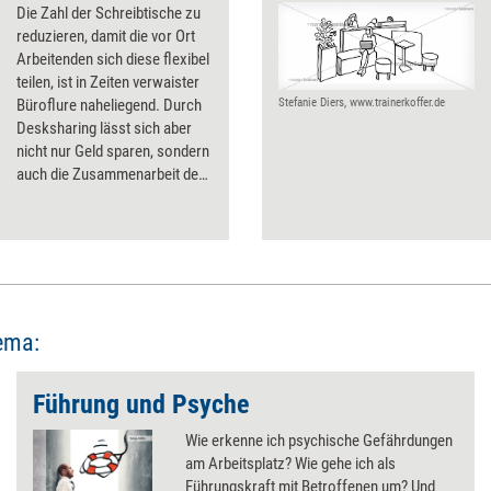
Die Zahl der Schreibtische zu
reduzieren, damit die vor Ort
Arbeitenden sich diese flexibel
teilen, ist in Zeiten verwaister
Büroflure naheliegend. Durch
Stefanie Diers, www.trainerkoffer.de
Desksharing lässt sich aber
nicht nur Geld sparen, sondern
auch die Zusammenarbeit der
Mitarbeitenden fördern – wenn
das Konzept richtig umgesetzt
wird. Die folgende Checkliste
kann dabei helfen.
ema:
Führung und Psyche
Wie erkenne ich psychische Gefährdungen
am Arbeitsplatz? Wie gehe ich als
Führungskraft mit Betroffenen um? Und