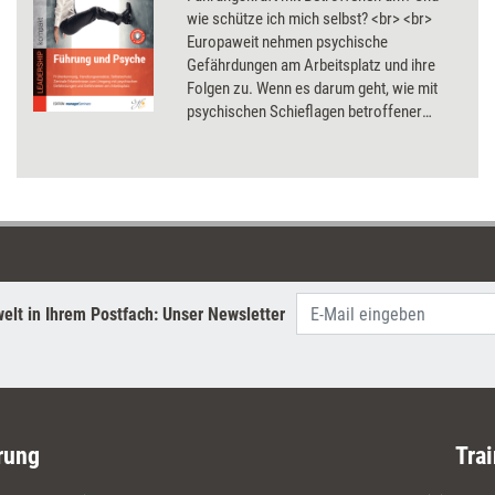
wie schütze ich mich selbst? <br> <br>
Europaweit nehmen psychische
Gefährdungen am Arbeitsplatz und ihre
Folgen zu. Wenn es darum geht, wie mit
psychischen Schieflagen betroffener
Mitarbeitenden umgegangen wird, fühlen
sich Führungskräfte jedoch oft
alleingelassen. Das kann auch für die
Gesundheit der Führungskräfte selbst
Folgen haben. Dieses Buch beantwortet
Ihre Fragen und unterstützt Sie bei der
Umsetzung in den Berufsalltag. Inklusive
37 digitaler Handouts, um die Inhalte nah
elt in Ihrem Postfach: Unser Newsletter
am eigenen Arbeitsalltag zu vertiefen.
rung
Trai