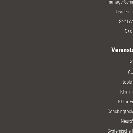
managerSemi
Leadersh
Self-Le
Das 
Veranst
P
CU
tools
KI im T
KI für E
Coachingtools
Neuro
Systemische I