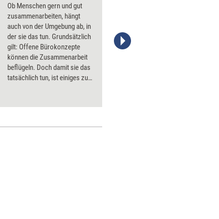
Ob Menschen gern und gut
zusammenarbeiten, hängt
auch von der Umgebung ab, in
der sie das tun. Grundsätzlich
gilt: Offene Bürokonzepte
Stefanie Diers/trainerkoffer.de
können die Zusammenarbeit
beflügeln. Doch damit sie das
tatsächlich tun, ist einiges zu
beachten. Die wichtigsten
Regeln der Raumgestaltung.