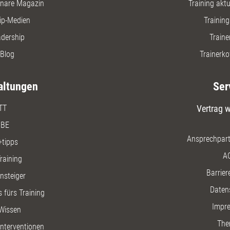
nare Magazin
Training aktue
ip-Medien
Trainin
adership
Traine
Blog
Trainerko
altungen
Ser
TT
Vertrag w
BE
Ansprechpart
+tipps
A
raining
Barriere
insteiger
Daten
 fürs Training
Impr
Wissen
The
nterventionen