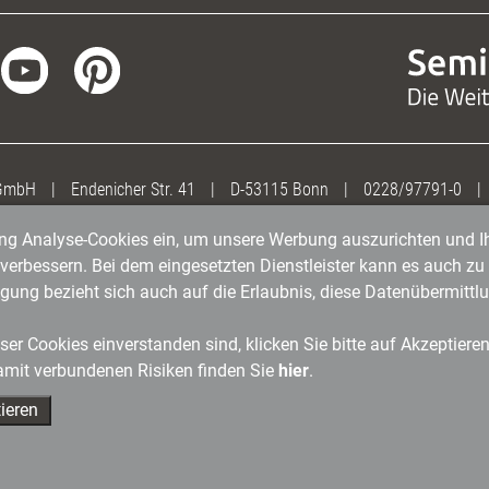
 GmbH
|
Endenicher Str. 41
|
D-53115 Bonn
|
0228/97791-0
|
gung Analyse-Cookies ein, um unsere Werbung auszurichten und Ih
erbessern. Bei dem eingesetzten Dienstleister kann es auch zu 
igung bezieht sich auch auf die Erlaubnis, diese Datenübermit
er Cookies einverstanden sind, klicken Sie bitte auf Akzeptiere
amit verbundenen Risiken finden Sie
hier
.
ieren