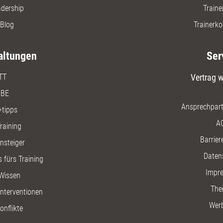
adership
Traine
Blog
Trainerko
altungen
Ser
TT
Vertrag w
BE
Ansprechpart
+tipps
A
raining
Barriere
insteiger
Daten
 fürs Training
Impr
Wissen
The
nterventionen
Wer
onflikte