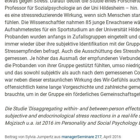
etwas gegen Stress. Darauf deutet die Studie eines Forsche
Professor für Sozialpsychologie an der Uni Hildesheim – hin.
es eine stressreduzierende Wirkung, wenn sich Menschen star
fühlen. Die Wissenschaftler nahmen 85 junge Erwachsene wä
Aufnahmetestes für ein Sportstudium an der Universität Hilde
Probanden wurden anfangs in Zufallsgruppen eingeteilt und
immer wieder über ihre subjektive Identifikation mit der Grupp
Stressempfinden befragt. Auch die Ausschüttung des Stress
gemessen. Je höher das Ausmaß der empfundenen Verbundenh
die Probanden von ihrer Gruppe gestützt fühlten, umso niedrige
und das sowohl subjektiv als auch nach dem gemessenen Cor
war neben dieser erstaunlichen Wirkung des Wir-Gefühls auch
offensichtlich keine lange Vorgeschichte und zahlreiche ge
brauchte, um in der Gruppe ein förderliches Gemeinschaftsgef
Die Studie 'Disaggregating within- and between-person effects 
subjective and endocrinological stress reactions in a real-life
Mojzisch u.a. ist 2016 im Personality and Social Psychology B
Beitrag von Sylvia Jumpertz aus
managerSeminare 217
, April 2016