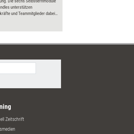
ung. Die sechs Selbstlernmodule
ndles unterstützen
räfte und Teammitglieder dabei,
ompetenzbereich auszubauen.
ning
ll Zeitschrift
gsmedien