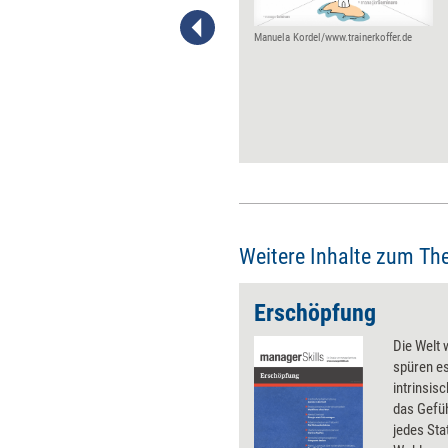
dann richtig glänzen, wenn Sie
als Mitarbeiter Ihre Rolle und
Manuela Kordel/www.trainerkoffer.de
Ihren Beitrag zum Ganzen
richtig reflektieren. Folgende
Fragen sollten Sie beantworten
können.
Weitere Inhalte zum Th
Erschöpfung
Die Welt 
spüren es
intrinsis
das Gefüh
jedes Sta