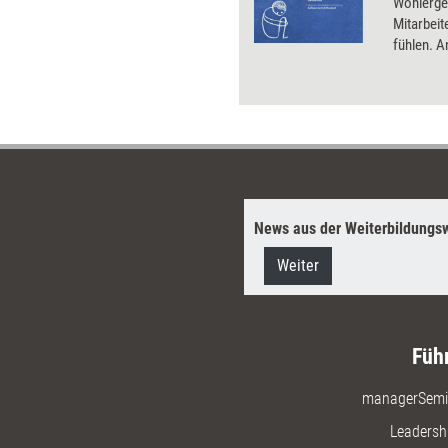
Wohlergeh
Mitarbeit
fühlen. A
helfen, z
organisat
drehen l
entgegen
News aus der Weiterbildungsw
Weiter
Füh
managerSemi
Leadersh