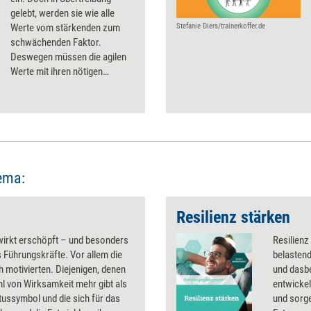
gelebt, werden sie wie alle
Werte vom stärkenden zum
Stefanie Diers/trainerkoffer.de
schwächenden Faktor.
Deswegen müssen die agilen
Werte mit ihren nötigen
„Gegenspielern“ in Balance
gebracht werden.
Ansatzpunkte für ein gesundes
Gleichgewicht.
ema:
Resilienz stärken
wirkt erschöpft – und besonders
Resilienz
 Führungskräfte. Vor allem die
belastend
ch motivierten. Diejenigen, denen
und dasbe
l von Wirksamkeit mehr gibt als
entwickel
tussymbol und die sich für das
und sorg