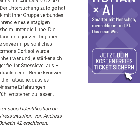
rteams um Andreas Mojzisch –
 Der Untersuchung zufolge hat
k mit ihrer Gruppe verbunden
hrend eines eintägigen
sheim unter die Lupe. Die
 dann den ganzen Tag über
e sowie ihr persönliches
hormons Cortisol wurde
eit war und je stärker sich
r fiel ihr Stresslevel aus –
tisolspiegel. Bemerkenswert
 die Tatsache, dass es
meinsame Erfahrungen
ühl entstehen zu lassen.
of social identification on
 stress situation' von Andreas
ulletin 42 erschienen.