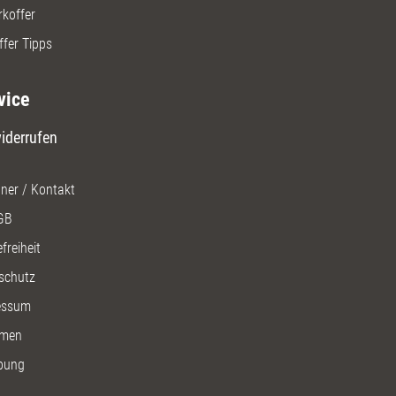
rkoffer
ffer Tipps
vice
iderrufen
ner / Kontakt
GB
freiheit
schutz
essum
men
bung