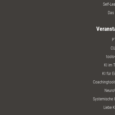
Self-Le
Das 
Veranst
P
CU
tools
KI im T
KI für E
Coachingtools
Neuro
Systemische I
Liebe K