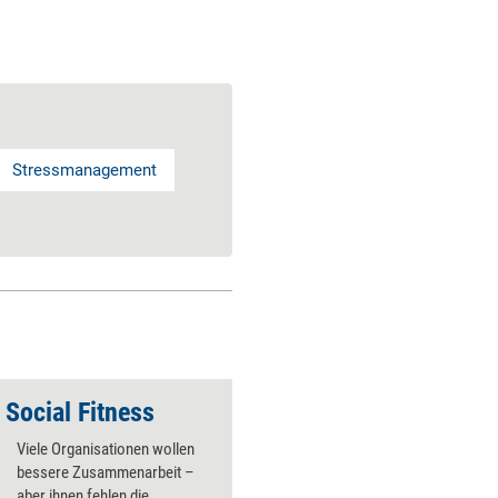
Stressmanagement
 Social Fitness
Auf dem Weg zum h
Viele Organisationen wollen
bessere Zusammenarbeit –
aber ihnen fehlen die