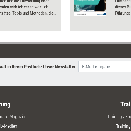
en und die Entwicklung ihrer
Entspann
enden wirklich verantwortlich
dieses Bu
nsätze, Tools und Methoden, die
Führungsk
urück in die Kraft zu finden, sowie
diesen K
ionale Schrauben, an denen sich
ässt, um Erschöpfung
zuwirken.
elt in Ihrem Postfach: Unser Newsletter
rung
Trai
nare Magazin
Training aktue
ip-Medien
Trainin