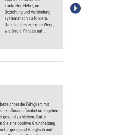
konkreten Hebel, um
Beziehung und Verbindung
Stefanie Diers/www.trainerkoffer.de
systematisch zu fördern.
Dabei gibt es erprobte Wege,
wie Social Fitness auf
struktureller Ebene gestärkt
werden kann. Fünf einfache,
aber zentrale Hebel.
 bezeichnet die Fähigkeit, mit
en Einflüssen flexibel umzugehen
i gesund zu bleiben. Dafür
n Sie eine positive Grundhaltung
en für genügend Ausgleich und