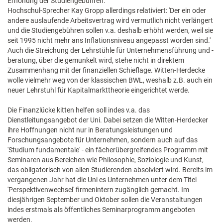
Erhöhung der Studiengebühren.
Hochschul-Sprecher Kay Gropp allerdings relativiert: 'Der ein oder
andere auslaufende Arbeitsvertrag wird vermutlich nicht verlängert
und die Studiengebühren sollen v.a. deshalb erhöht werden, weil sie
seit 1995 nicht mehr ans Inflationsniveau angepasst worden sind.'
Auch die Streichung der Lehrstühle für Unternehmensführung und -
beratung, über die gemunkelt wird, stehe nicht in direktem
Zusammenhang mit der finanziellen Schieflage. Witten-Herdecke
wolle vielmehr weg von der klassischen BWL, weshalb z.B. auch ein
neuer Lehrstuhl für Kapitalmarkttheorie eingerichtet werde.
Die Finanzlücke kitten helfen soll indes v.a. das
Dienstleitungsangebot der Uni. Dabei setzen die Witten-Herdecker
ihre Hoffnungen nicht nur in Beratungsleistungen und
Forschungsangebote für Unternehmen, sondern auch auf das
'Studium fundamentale' - ein fächerübergreifendes Programm mit
Seminaren aus Bereichen wie Philosophie, Soziologie und Kunst,
das obligatorisch von allen Studierenden absolviert wird. Bereits im
vergangenen Jahr hat die Uni es Unternehmen unter dem Titel
'Perspektivenwechsel' firmenintern zugänglich gemacht. Im
diesjährigen September und Oktober sollen die Veranstaltungen
indes erstmals als öffentliches Seminarprogramm angeboten
werden.