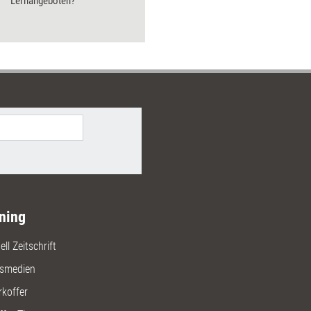
Lernangeboten?
ning
ll Zeitschrift
gsmedien
rkoffer