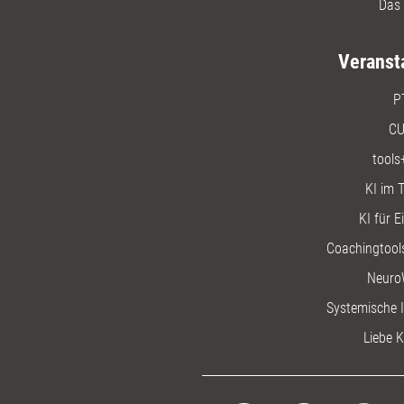
Das 
Veranst
P
CU
tools
KI im T
KI für E
Coachingtools
Neuro
Systemische I
Liebe K