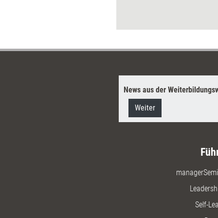
Anbieter, sich an den
unterschiedlichen
Bedürfnissen und Zielen ihrer
Klientel zu orientieren. Für wen
aber eignet sich nun welcher
Programmtyp und warum?
News aus der Weiterbildungsw
Weiter
Füh
managerSemi
Leadersh
Self-Le