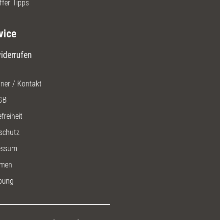
ffer Tipps
vice
iderrufen
ner / Kontakt
GB
freiheit
schutz
essum
men
bung