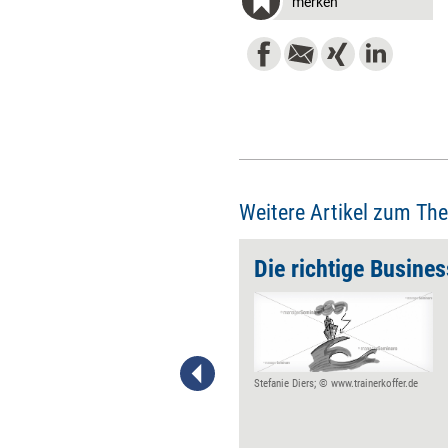
merken
Weitere Artikel zum Th
darf
Ob Vollzeitprogramm, Teilzeit-
Studium oder Fernlehrgang -
genauso zahlreich wie die
Angebote an MBA-
Programmen sind die
Stefanie Diers; © www.trainerkoffer.de
Studienformen. Kein Wunder,
versuchen doch die MBA-