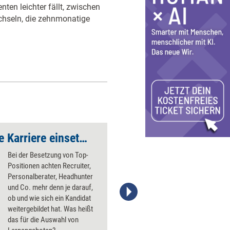
en leichter fällt, zwischen
chseln, die zehnmonatige
Weiterbildung für die Karriere einsetzen
4 Tipps für die agile
Bei der Besetzung von Top-
Positionen achten Recruiter,
Personalberater, Headhunter
und Co. mehr denn je darauf,
ob und wie sich ein Kandidat
Stefanie Diers, © www.trainerkoffer.de
weitergebildet hat. Was heißt
das für die Auswahl von