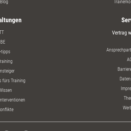
Blog
Trainerko
altungen
Ser
TT
Vertrag w
BE
Ansprechpart
+tipps
A
raining
Barriere
insteiger
Daten
 fürs Training
Impr
Wissen
The
nterventionen
Wer
onflikte