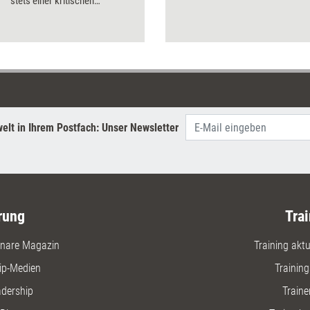
stets einer kritischen
Überprüfung unterziehen – und
folgende Punkte für sich
klären.
elt in Ihrem Postfach: Unser Newsletter
rung
Trai
nare Magazin
Training aktue
ip-Medien
Trainin
adership
Traine