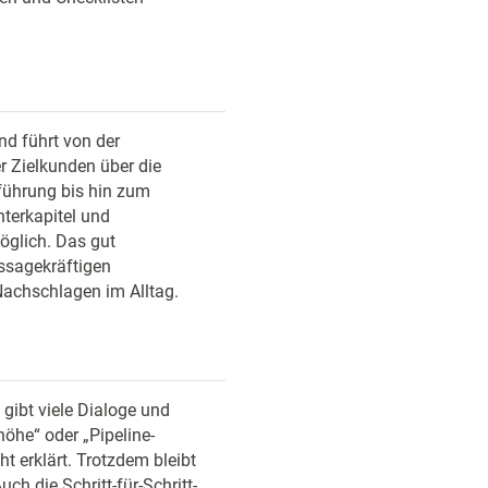
nd führt von der
r Zielkunden über die
ührung bis hin zum
terkapitel und
öglich. Das gut
ussagekräftigen
 Nachschlagen im Alltag.
 gibt viele Dialoge und
höhe“ oder „Pipeline-
t erklärt. Trotzdem bleibt
ch die Schritt-für-Schritt-