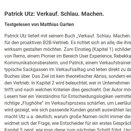
Patrick Utz: Verkauf. Schlau. Machen.
Testgelesen von Matthias Garten
Patrick Utz liefert mit seinem Buch „Verkauf. Schlau. Machen
für den proaktiven B2B-Vertrieb. Es richtet sich an alle, die i
wirksam gestalten möchten. Zum Einstieg (Kapitel 1) schildert
von Remo, einem Pionier im Bereich User Experience, Rebekka,
Kommunikationsberaterin, und Patrick, einem Verkaufstrainer
typische Sackgassen im Verkaufsalltag und leiten direkt zu 
Buches über. Das Ziel ist kein theoretischer Abriss, sondern 
den Vertrieb: In Kapitel 2 wird beleuchtet, wer in Unternehme
trifft und nach welchen Kriterien dies geschieht. Der Autor m
Lesern hier ein Verständnis für Entscheidungslogiken vermittel
richtige „Flughöhe” im Verkaufsprozess schärfen, um Leerläuf
wird gezeigt, wie sich passende Kunden gezielt auswählen la
macht Utz u.a. deutlich, warum große Namen nicht immer die b
widmet sich der Frage, wie Entscheider für ein erstes Gespr
Kapitel 5 zeigt, wie man diese zum nächsten Schritt führt. Und