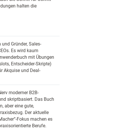
idungen halten die
 und Gründer, Sales-
CEOs. Es wird kaum
s Anwenderbuch mit Übungen
lots, Entscheider-Skripte)
r Akquise und Deal-
 Nerv moderner B2B-
und skriptbasiert. Das Buch
, aber eine gute,
raxisbezug. Der aktuelle
„Macher“-Fokus machen es
axisorientierte Berufe.