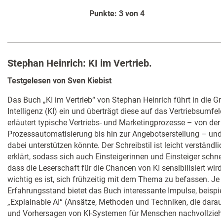
Punkte: 3 von 4
Stephan Heinrich: KI im Vertrieb.
Testgelesen von Sven Kiebist
Das Buch „KI im Vertrieb“ von Stephan Heinrich führt in die 
Intelligenz (KI) ein und überträgt diese auf das Vertriebsumfe
erläutert typische Vertriebs- und Marketingprozesse – von de
Prozessautomatisierung bis hin zur Angebotserstellung – und z
dabei unterstützen könnte. Der Schreibstil ist leicht verständ
erklärt, sodass sich auch Einsteigerinnen und Einsteiger schnel
dass die Leserschaft für die Chancen von KI sensibilisiert wir
wichtig es ist, sich frühzeitig mit dem Thema zu befassen. J
Erfahrungsstand bietet das Buch interessante Impulse, beispi
„Explainable AI“ (Ansätze, Methoden und Techniken, die dara
und Vorhersagen von KI-Systemen für Menschen nachvollzieh