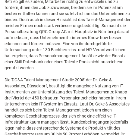
Betrieb gilt es zudem, Mitarbeiter richtig zu entwickeln und zu
fördern, ihnen den Job zuzuweisen, bei dem sie ihr Potenzial am
besten entfalten können und sie so letztlich an das Unternehmen zu
binden. Doch auch in dieser Hinsicht ist das Talent-Management der
meisten Firmen noch stark verbesserungsbedürftig. So macht die
Personalberatung QRC Group AG mit Hauptsitz in Nürnberg darauf
aufmerksam, dass Unternehmen ihr internes Know-how besser
erkennen und fördern müssen. Eine von ihr durchgeführte
Untersuchung unter 130 Fachbereichs- und HR-Verantwortlichen
hat ergeben, dass Personalmanagement-Ansätze wie der Einsatz
einer Skill-Datenbank oder eines Talente-Pools nicht ausreichend
genutzt werden.
Die 'DG&A Talent Management Studie 2008' der Dr. Geke &
Associates, Düsseldorf, bestätigt die mangelnde Nutzung von IT-
Instrumenten zur Unterstützung des Talent-Managements: Knapp
drei Viertel der 450 befragten Personalentscheider haben in ihrem
Unternehmen kein IT-System im Einsatz. Laut Dr. Geke & Associates
handelt es sich beim Talent-Management jedoch um einen
komplexen Geschäftsprozess, der sich ohne eine effektive IT-
Infrastruktur kaum managen lässt. Kundenbefragungen jedenfalls
legen nahe, dass entsprechende Systeme die Produktivität des
Geschäftsprozesses um 30 bis 50 Prozent erhöhen, vermeldet Dr.