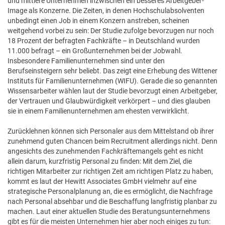
und mittlere Unternehmen inzwischen ein besseres Arbeitgeber-
Image als Konzerne. Die Zeiten, in denen Hochschulabsolventen
unbedingt einen Job in einem Konzern anstreben, scheinen
weitgehend vorbei zu sein: Der Studie zufolge bevorzugen nur noch
18 Prozent der befragten Fachkräfte – in Deutschland wurden
11.000 befragt – ein Großunternehmen bei der Jobwahl.
Insbesondere Familienunternehmen sind unter den
Berufseinsteigern sehr beliebt. Das zeigt eine Erhebung des Wittener
Instituts für Familienunternehmen (WIFU). Gerade die so genannten
Wissensarbeiter wählen laut der Studie bevorzugt einen Arbeitgeber,
der Vertrauen und Glaubwürdigkeit verkörpert – und dies glauben
sie in einem Familienunternehmen am ehesten verwirklicht.
Zurücklehnen können sich Personaler aus dem Mittelstand ob ihrer
zunehmend guten Chancen beim Recruitment allerdings nicht. Denn
angesichts des zunehmenden Fachkräftemangels geht es nicht
allein darum, kurzfristig Personal zu finden: Mit dem Ziel, die
richtigen Mitarbeiter zur richtigen Zeit am richtigen Platz zu haben,
kommt es laut der Hewitt Associates GmbH vielmehr auf eine
strategische Personalplanung an, die es ermöglicht, die Nachfrage
nach Personal absehbar und die Beschaffung langfristig planbar zu
machen. Laut einer aktuellen Studie des Beratungsunternehmens
gibt es für die meisten Unternehmen hier aber noch einiges zu tun: