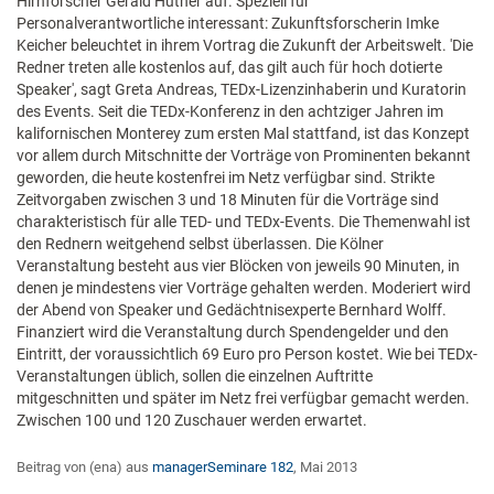
Hirnforscher Gerald Hüther auf. Speziell für
Personalverantwortliche interessant: Zukunftsforscherin Imke
Keicher beleuchtet in ihrem Vortrag die Zukunft der Arbeitswelt. 'Die
Redner treten alle kostenlos auf, das gilt auch für hoch dotierte
Speaker', sagt Greta Andreas, TEDx-Lizenzinhaberin und Kuratorin
des Events. Seit die TEDx-Konferenz in den achtziger Jahren im
kalifornischen Monterey zum ersten Mal stattfand, ist das Konzept
vor allem durch Mitschnitte der Vorträge von Prominenten bekannt
geworden, die heute kostenfrei im Netz verfügbar sind. Strikte
Zeitvorgaben zwischen 3 und 18 Minuten für die Vorträge sind
charakteris­tisch für alle TED- und TEDx-Events. Die Themenwahl ist
den Rednern weitgehend selbst überlassen. Die Kölner
Veranstaltung besteht aus vier Blöcken von jeweils 90 Minuten, in
denen je mindestens vier Vorträge gehalten werden. Moderiert wird
der Abend von Speaker und Gedächtnisexperte Bernhard Wolff.
Finanziert wird die Veranstaltung durch Spendengelder und den
Eintritt, der voraussichtlich 69 Euro pro Person kostet. Wie bei TEDx-
Veranstaltungen üblich, sollen die einzelnen Auftritte
mitgeschnitten und später im Netz frei verfügbar gemacht werden.
Zwischen 100 und 120 Zuschauer werden erwartet.
Beitrag von (ena) aus
managerSeminare 182
, Mai 2013