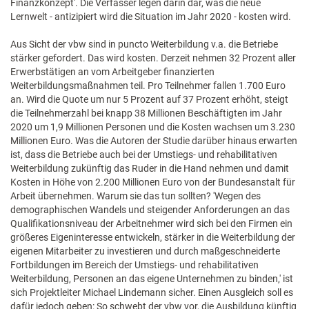
Finanzkonzept'. Die Verfasser legen darin dar, was die neue
Lernwelt - antizipiert wird die Situation im Jahr 2020 - kosten wird.
Aus Sicht der vbw sind in puncto Weiterbildung v.a. die Betriebe
stärker gefordert. Das wird kosten. Derzeit nehmen 32 Prozent aller
Erwerbstätigen an vom Arbeitgeber finanzierten
Weiterbildungsmaßnahmen teil. Pro Teilnehmer fallen 1.700 Euro
an. Wird die Quote um nur 5 Prozent auf 37 Prozent erhöht, steigt
die Teilnehmerzahl bei knapp 38 Millionen Beschäftigten im Jahr
2020 um 1,9 Millionen Personen und die Kosten wachsen um 3.230
Millionen Euro. Was die Autoren der Studie darüber hinaus erwarten
ist, dass die Betriebe auch bei der Umstiegs- und rehabilitativen
Weiterbildung zukünftig das Ruder in die Hand nehmen und damit
Kosten in Höhe von 2.200 Millionen Euro von der Bundesanstalt für
Arbeit übernehmen. Warum sie das tun sollten? 'Wegen des
demographischen Wandels und steigender Anforderungen an das
Qualifikationsniveau der Arbeitnehmer wird sich bei den Firmen ein
größeres Eigeninteresse entwickeln, stärker in die Weiterbildung der
eigenen Mitarbeiter zu investieren und durch maßgeschneiderte
Fortbildungen im Bereich der Umstiegs- und rehabilitativen
Weiterbildung, Personen an das eigene Unternehmen zu binden,' ist
sich Projektleiter Michael Lindemann sicher. Einen Ausgleich soll es
dafür jedoch geben: So schwebt der vbw vor, die Ausbildung künftig