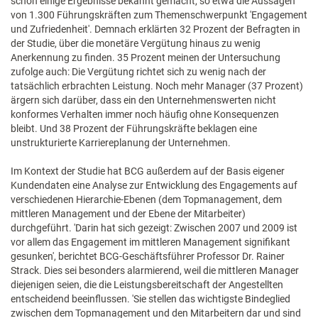
schon einige Ergebnisse bekannt gemacht, so etwa die Aussagen
von 1.300 Führungskräften zum Themenschwerpunkt 'Engagement
und Zufriedenheit'. Demnach erklärten 32 Prozent der Befragten in
der Studie, über die monetäre Vergütung hinaus zu wenig
Anerkennung zu finden. 35 Prozent meinen der Untersuchung
zufolge auch: Die Vergütung richtet sich zu wenig nach der
tatsächlich erbrachten Leistung. Noch mehr Manager (37 Prozent)
ärgern sich darüber, dass ein den Unternehmenswerten nicht
konformes Verhalten immer noch häufig ohne Konsequenzen
bleibt. Und 38 Prozent der Führungskräfte beklagen eine
unstrukturierte Karriereplanung der Unternehmen.
Im Kontext der Studie hat BCG außerdem auf der Basis eigener
Kundendaten eine Analyse zur Entwicklung des Engagements auf
verschiedenen Hierarchie-Ebenen (dem Topmanagement, dem
mittleren Management und der Ebene der Mitarbeiter)
durchgeführt. 'Darin hat sich gezeigt: Zwischen 2007 und 2009 ist
vor allem das Engagement im mittleren Management signifikant
gesunken', berichtet BCG-Geschäftsführer Professor Dr. Rainer
Strack. Dies sei besonders alarmierend, weil die mittleren Manager
diejenigen seien, die die Leistungsbereitschaft der Angestellten
entscheidend beeinflussen. 'Sie stellen das wichtigste Bindeglied
zwischen dem Topmanagement und den Mitarbeitern dar und sind