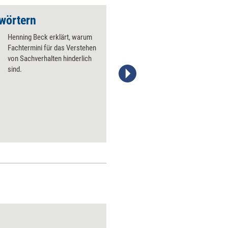
hwörtern
Wer Ziele hat, kann 
Henning Beck erklärt, warum
Fachtermini für das Verstehen
von Sachverhalten hinderlich
sind.
managerSeminare Verlags GmbH