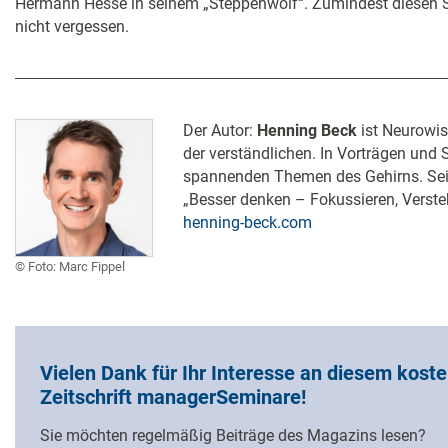
Hermann Hesse in seinem „Steppenwolf“. Zumindest diesen Sc
nicht vergessen.
Der Autor: ​
Henning Beck
ist Neurowis
der verständlichen. In Vorträgen und S
spannenden Themen des Gehirns. Sein
„Besser denken – Fokussieren, Verste
henning-beck.com
Foto: Marc Fippel
Vielen Dank für Ihr Interesse an diesem koste
Zeitschrift managerSeminare!
Sie möchten regelmäßig Beiträge des Magazins lesen?