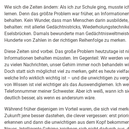
Wie sich die Zeiten ändern: Als ich zur Schule ging, musste 
lernen. Denn das größte Problem war früher, an Information
behalten. Kein Wunder, dass man Menschen darin ausbildete, 
behalten: mit allerlei Gedächtnistricks, Wiederholungstechnike
Eselsbrücken. Damals bewunderte man Gedächtnisweltmeister 
Hunderte von Zahlen in der richtigen Reihenfolge zu merken.
Diese Zeiten sind vorbei. Das große Problem heutzutage ist ni
Informationen behalten müssten. Im Gegenteil: Wir werden verw
zu vielen Nachrichten, unser Gehirn immer noch behandeln wir
Doch statt sich möglichst viel zu merken, geht es heute vielf
welche Info wirklich wichtig ist – und die unwichtigen zu v
von Wissen ist viel wichtiger als das Auswendiglernen. Ich we
Telefonnummer meiner Schwester. Aber ich weiß, wann ich si
deutlich besser, als wenn es andersrum wäre.
Während früher diejenigen im Vorteil waren, die sich viel mer
Zukunft jene besser dastehen, die clever vergessen: erst priori
erkennen und dann die unwichtigen aus dem Kopf bekommen. 
Neues. Intelligente Gehirne zeichnen sich nicht dadurch aus, 