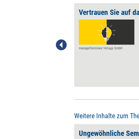
n
Vertrauen Sie auf d
Henning Beck erklärt, warum
wir die Zukunft zur Gegenwart
machen müssen, um ins
Handeln zu kommen.
managerSeminare Verlags GmbH
Weitere Inhalte zum Th
Ungewöhnliche Semi