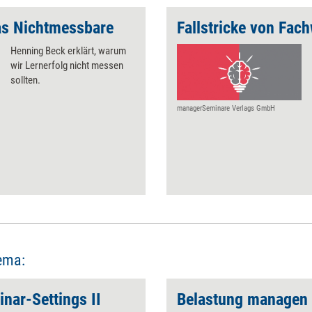
as Nichtmessbare
Fallstricke von Fac
Henning Beck erklärt, warum
wir Lernerfolg nicht messen
sollten.
managerSeminare Verlags GmbH
ema:
nar-Settings II
Belastung managen