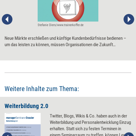
Stefanie Diers/www.trainerkoffer.de
Neue Märkte erschließen und künftige Kundenbedürfnisse bedienen –
um das leisten zu können, müssen Organisationen die Zukunft
antizipieren. Hierbei hilft der „Seven-Step Forecasting Funnel“: Mit dem
Prozessmodell von Amy Webb lässt sich im Wechsel zwischen weitem
und fokussiertem Denken aus Zukunftsszenarien eine gezielte
Geschäftsstrategie ableiten.
Weitere Inhalte zum Thema:
Weiterbildung 2.0
Twitter, Blogs, Wikis & Co. haben auch in der
Weiterbildung und Personalentwicklung Einzug
erhalten. Statt sich zu festen Terminen in
einem Seminarraum zu treffen, können Lerner