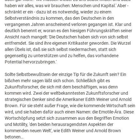
haben wir alles, was wir brauchen: Menschen und Kapital.' Aber -
schränkt er ein - dazu ist es notwendig, wieder zu einem
Selbstverständnis zu kommen, das den Deutschen in den
vergangenen Jahren anscheinend verloren gegangen ist. Klar und
deutlich benennt er, woran es den hiesigen Führungskräften seiner
Ansicht nach mangelt: 'Die Deutschen haben sich von sich selbst
entfremdet. Sie sind ihre eigenen Kritikaster geworden. Die Wurzel
allen Übels ist, daß sie sich selbst niedermachen, statt sich
gegenseitig zu unterstützen und zu helfen, das vorhandene
Potential hervorzubringen.'
Sollte Selbstbewußtsein der einzige Tip für die Zukunft sein? Ein
bißchen mehr sagen läßt sich schon. Schließlich gibt es
Zukunftsforscher, die sich mit dem beschäftigen, was denn
kommen wird. Zwei der weltbekanntesten Zukunftsforscher und
strategischen Denker sind die Amerikaner Edith Weiner und Arnold
Brown. Für sie steht außer Frage, wie die kommende Wirtschaft sein
wird, und sie haben dafür auch einen Namen: die Emotile-Ära. Diese
Wortschöpfung setzt sich zusammen aus den Begriffen Emotion
und Motility, 'den beiden herausragendsten Aspekten der
kommenden neuen Welt', wie Edith Weiner und Arnold Brown
betonen…