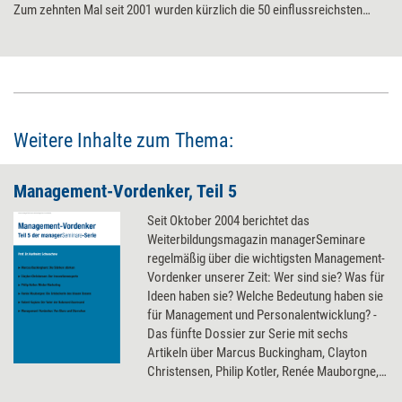
Zum zehnten Mal seit 2001 wurden kürzlich die 50 einflussreichsten
Managementvordenkerinnen und -vordenker weltweit gekürt und für ihre
zukunftsweisenden und oft disruptiven, rebellischen Ideen geehrt. Ein
Spotlight auf herausragende Konzepte für Management und Führung.
Weitere Inhalte zum Thema:
Management-Vordenker, Teil 5
Seit Oktober 2004 berichtet das
Weiterbildungsmagazin managerSeminare
regelmäßig über die wichtigsten Management-
Vordenker unserer Zeit: Wer sind sie? Was für
Ideen haben sie? Welche Bedeutung haben sie
für Management und Personalentwicklung? -
Das fünfte Dossier zur Serie mit sechs
Artikeln über Marcus Buckingham, Clayton
Christensen, Philip Kotler, Renée Mauborgne,
Robert Kaplan - und einer Prognose, wer der