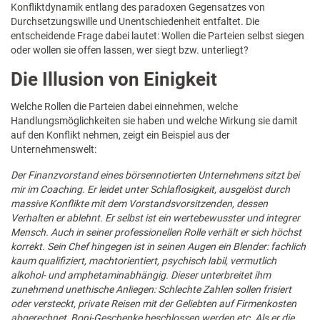
Konfliktdynamik entlang des paradoxen Gegensatzes von
Durchsetzungswille und Unentschiedenheit entfaltet. Die
entscheidende Frage dabei lautet: Wollen die Parteien selbst siegen
oder wollen sie offen lassen, wer siegt bzw. unterliegt?
Die Illusion von Einigkeit
Welche Rollen die Parteien dabei einnehmen, welche
Handlungsmöglichkeiten sie haben und welche Wirkung sie damit
auf den Konflikt nehmen, zeigt ein Beispiel aus der
Unternehmenswelt:
Der Finanzvorstand eines börsennotierten Unternehmens sitzt bei
mir im Coaching. Er leidet unter Schlaflosigkeit, ausgelöst durch
massive Konflikte mit dem Vorstandsvorsitzenden, dessen
Verhalten er ablehnt. Er selbst ist ein wertebewusster und integrer
Mensch. Auch in seiner professionellen Rolle verhält er sich höchst
korrekt. Sein Chef hingegen ist in seinen Augen ein Blender: fachlich
kaum qualifiziert, machtorientiert, psychisch labil, vermutlich
alkohol- und amphetaminabhängig. Dieser unterbreitet ihm
zunehmend unethische Anliegen: Schlechte Zahlen sollen frisiert
oder versteckt, private Reisen mit der Geliebten auf Firmenkosten
abgerechnet, Boni-Geschenke beschlossen werden etc. Als er die