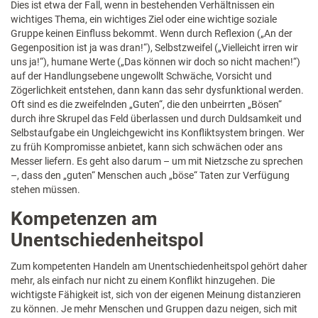
Dies ist etwa der Fall, wenn in bestehenden Verhältnissen ein
wichtiges Thema, ein wichtiges Ziel oder eine wichtige soziale
Gruppe keinen Einfluss bekommt. Wenn durch Reflexion („An der
Gegenposition ist ja was dran!“), Selbstzweifel („Vielleicht irren wir
uns ja!“), humane Werte („Das können wir doch so nicht machen!“)
auf der Handlungsebene ungewollt Schwäche, Vorsicht und
Zögerlichkeit entstehen, dann kann das sehr dysfunktional werden.
Oft sind es die zweifelnden „Guten“, die den unbeirrten „Bösen“
durch ihre Skrupel das Feld überlassen und durch Duldsamkeit und
Selbstaufgabe ein Ungleichgewicht ins Konfliktsystem bringen. Wer
zu früh Kompromisse anbietet, kann sich schwächen oder ans
Messer liefern. Es geht also darum – um mit Nietzsche zu sprechen
–, dass den „guten“ Menschen auch „böse“ Taten zur Verfügung
stehen müssen.
Kompetenzen am
Unentschiedenheitspol
Zum kompetenten Handeln am Unentschiedenheitspol gehört daher
mehr, als einfach nur nicht zu einem Konflikt hinzugehen. Die
wichtigste Fähigkeit ist, sich von der eigenen Meinung distanzieren
zu können. Je mehr Menschen und Gruppen dazu neigen, sich mit