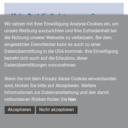
Vielen Dank für Ihr Interesse an diesem
kostenfreien Artikel der Zeitschrift
Wir setzen mit Ihrer Einwilligung Analyse-Cookies ein, um
managerSeminare!
unsere Werbung auszurichten und Ihre Zufriedenheit bei
der Nutzung unserer Webseite zu verbessern. Bei dem
Sie möchten regelmäßig Beiträge des Magazins lesen?
eingesetzten Dienstleister kann es auch zu einer
Als Neukunde können Sie die Mitgliedschaft von
Datenübermittlung in die USA kommen. Ihre Einwilligung
managerSeminare jetzt drei Monate lang kostenfrei testen
bezieht sich auch auf die Erlaubnis, diese
und von vielen weiteren Vorteilen profitieren.
Datenübermittlungen vorzunehmen.
Zum Testabo
Wenn Sie mit dem Einsatz dieser Cookies einverstanden
sind, klicken Sie bitte auf Akzeptieren. Weitere
Informationen zur Datenverarbeitung und den damit
verbundenen Risiken finden Sie
hier
.
Akzeptieren
Nicht akzeptieren
Direkt zu unseren Themenseiten
Ihre Ansprechpartner