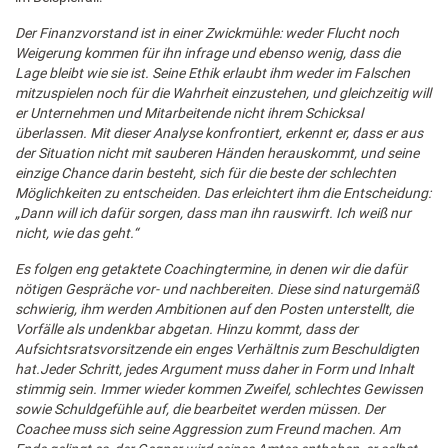
Der Finanzvorstand ist in einer Zwickmühle: weder Flucht noch
Weigerung kommen für ihn infrage und ebenso wenig, dass die
Lage bleibt wie sie ist. Seine Ethik erlaubt ihm weder im Falschen
mitzuspielen noch für die Wahrheit einzustehen, und gleichzeitig will
er Unternehmen und Mitarbeitende nicht ihrem Schicksal
überlassen. Mit dieser Analyse konfrontiert, erkennt er, dass er aus
der Situation nicht mit sauberen Händen herauskommt, und seine
einzige Chance darin besteht, sich für die beste der schlechten
Möglichkeiten zu entscheiden. Das erleichtert ihm die Entscheidung:
„Dann will ich dafür sorgen, dass man ihn rauswirft. Ich weiß nur
nicht, wie das geht.“
Es folgen eng getaktete Coachingtermine, in denen wir die dafür
nötigen Gespräche vor- und nachbereiten. Diese sind naturgemäß
schwierig, ihm werden Ambitionen auf den Posten unterstellt, die
Vorfälle als undenkbar abgetan. Hinzu kommt, dass der
Aufsichtsratsvorsitzende ein enges Verhältnis zum Beschuldigten
hat.Jeder Schritt, jedes Argument muss daher in Form und Inhalt
stimmig sein. Immer wieder kommen Zweifel, schlechtes Gewissen
sowie Schuldgefühle auf, die bearbeitet werden müssen. Der
Coachee muss sich seine Aggression zum Freund machen. Am