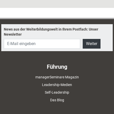
bedeutender: menschliche Stärken wie
Resilienz, Empathie oder auch die Fähigkeit
zum klugen Zweifeln. Wie sich Erstere wie
Letztere entwickeln und fördern lassen.
News aus der Weiterbildungswelt in Ihrem Postfach: Unser
Newsletter
Weiter
Führung
managerSeminare Magazin
Leadership-Medien
Self-Leadership
Das Blog