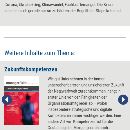
Corona, Ukrainekrieg, Klimawandel, Fachkräftemangel: Die Krisen
scheinen sich gerade nur so zu häufen; der Begriff der Stapelkrise hat
Konjunktur – genauso wie das Lamento darüber. Was wir dabei oft
vergessen, ist, dass „Krise“ der Normalzustand ist, „Nicht-Krise“ die
Ausnahme, sagt Reinhard Sprenger. Wäre es anders, wäre die
Führungsfunktion nach Meinung des Managementberaters weitgehend
überflüssig.
Weitere Inhalte zum Thema:
Zukunftskompetenzen
Wie gut Unternehmen in der immer
unberechenbareren und unsichereren Zukunft
der Netzwerkwelt zurechtkommen, hängt in
erster Linie von den Fähigkeiten der
Organisationsmitglieder ab – wobei
insbesondere strategische und digitale
Kompetenzen immer wichtiger werden. Eine
andere Art von Kompetenzen ist für die
Gestaltung des Morgen jedoch noch