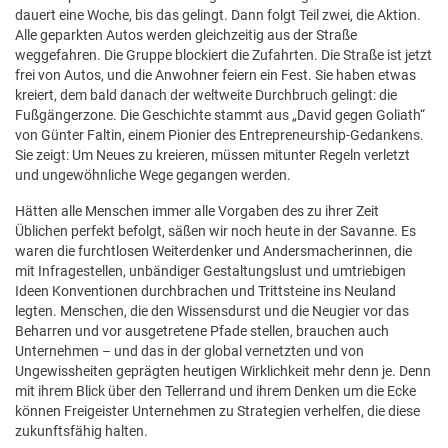
dauert eine Woche, bis das gelingt. Dann folgt Teil zwei, die Aktion.
Alle geparkten Autos werden gleichzeitig aus der Straße
weggefahren. Die Gruppe blockiert die Zufahrten. Die Straße ist jetzt
frei von Autos, und die Anwohner feiern ein Fest. Sie haben etwas
kreiert, dem bald danach der weltweite Durchbruch gelingt: die
Fußgängerzone. Die Geschichte stammt aus „David gegen Goliath“
von Günter Faltin, einem Pionier des Entrepreneurship-Gedankens.
Sie zeigt: Um Neues zu kreieren, müssen mitunter Regeln verletzt
und ungewöhnliche Wege gegangen werden.
Hätten alle Menschen immer alle Vorgaben des zu ihrer Zeit
Üblichen perfekt befolgt, säßen wir noch heute in der Savanne. Es
waren die furchtlosen Weiterdenker und Andersmacherinnen, die
mit Infragestellen, unbändiger Gestaltungslust und umtriebigen
Ideen Konventionen durchbrachen und Trittsteine ins Neuland
legten. Menschen, die den Wissensdurst und die Neugier vor das
Beharren und vor ausgetretene Pfade stellen, brauchen auch
Unternehmen – und das in der global vernetzten und von
Ungewissheiten geprägten heutigen Wirklichkeit mehr denn je. Denn
mit ihrem Blick über den Tellerrand und ihrem Denken um die Ecke
können Freigeister Unternehmen zu Strategien verhelfen, die diese
zukunftsfähig halten.