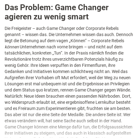
Das Problem: Game Changer
agieren zu wenig smart
Die Freigeister – auch Game Changer oder Corporate Rebels
genannt – wissen das. Die Unternehmen wissen das auch. Dennoch
liegt die Betonung auf dem vagen „Können“ – Corporate Rebels
können
Unternehmen nach vorne bringen – und nicht auf dem
tatsächlichen, konkreten „Tun“. In der Praxis nämlich finden die
Revolutionäre trotz ihres unverzichtbaren Potenzials häufig zu
wenig Gehör. Ihre Ideen verpuffen in den Firmenfluren, ihre
Gedanken und Initiativen kommen schlichtweg nicht an. Weil das
Aufgreifen ihrer Vorhaben oft Mut erfordert, weil der Weg zu neuen
Lösungen erst mal unbequem ist und die Ergebnisse an Privilegien
und dem Status quo kratzen, rennen Game Changer gegen Wände.
Natürlich: Neue Ideen brauchen einen passenden Nährboden. Dort,
wo Widerspruch erlaubt ist, eine ergebnisoffene Lernkultur besteht
und es Freiraum zum Experimentieren gibt, fruchten sie am besten.
Das aber ist nur die eine Seite der Medaille. Die andere Seite ist: Wer
etwas verändern will, hat seine Sache auch selbst in der Hand.
Game Changer können eine Menge dafür tun, die Erfolgsaussichten
ihrer Initiativen zu steigern, und das auch in klassisch aufgestellten