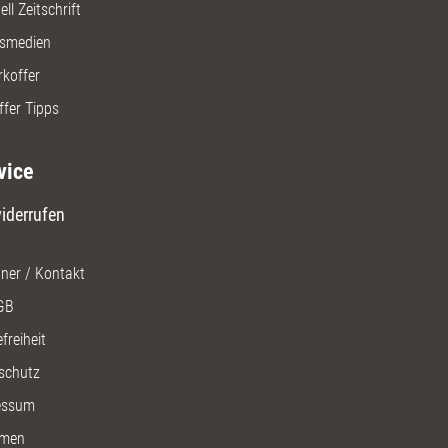
ll Zeitschrift
gsmedien
rkoffer
ffer Tipps
vice
iderrufen
ner / Kontakt
GB
freiheit
schutz
essum
men