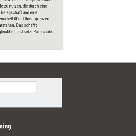
ile zu nutzen, die durch eine
ge Belegschaft und eine
arbeit über Ländergrenzen
tstehen. Das schafft
eichheit und setzt Potenziale
 sechs Selbstlernmodule dieses
unterstützen Führungskräfte und
ieder dabei, diesen
zbereich auszubauen.
ning