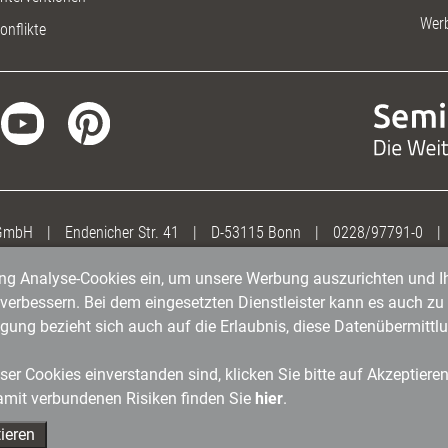
Wer
onflikte
 GmbH
|
Endenicher Str. 41
|
D-53115 Bonn
|
0228/97791-0
|
gung Analyse-Cookies ein, um unsere Werbung auszurichten und Ih
erbessern. Bei dem eingesetzten Dienstleister kann es auch zu 
igung bezieht sich auch auf die Erlaubnis, diese Datenübermit
er Cookies einverstanden sind, klicken Sie bitte auf Akzeptiere
amit verbundenen Risiken finden Sie
hier
.
ieren