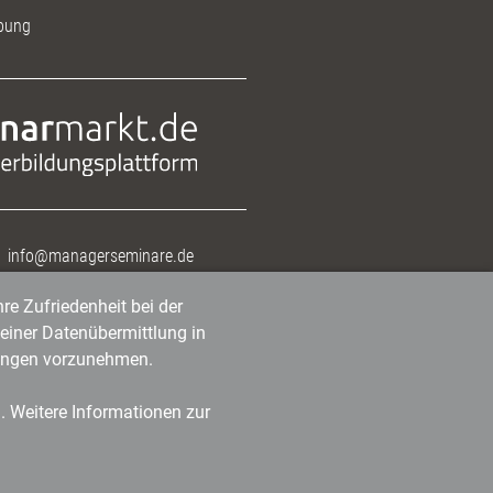
bung
info@managerseminare.de
re Zufriedenheit bei der
einer Datenübermittlung in
tlungen vorzunehmen.
n. Weitere Informationen zur