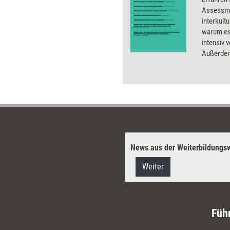
Assessme
interkult
warum es 
intensiv 
Außerdem
für inter
vorgestell
News aus der Weiterbildungsw
Weiter
Füh