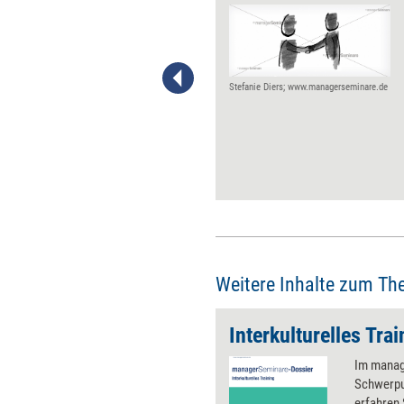
Wenn es um die
Personalauswahl für
internationale Jobs geht, sind
bei vielen Personalern
Persönlichkeitstests beliebt.
Stefanie Diers; www.managerseminare.de
Kandidaten, die gut darin
abschneiden, gelten als
auslandstauglich. Rudolf
Camerer ist überzeugt: zu
Unrecht. Denn die eingesetzten
Verfahren sind, anders als die
Personalmanager glauben,
mehrheitlich keine validen
Performanztests. Und nicht die
Persönlichkeit eines
Weitere Inhalte zum Th
Mitarbeiters entscheide über
dessen internationale und
Interkulturelles Trai
interkulturelle Eignung,
sondern seine Fähigkeit zu
Im manag
interkulturell angemessener
Schwerpun
Kommunikation.
erfahren 