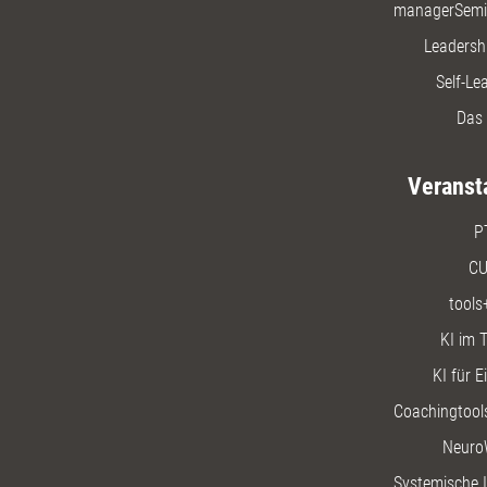
managerSemi
Leadersh
Self-Le
Das 
Veranst
P
CU
tools
KI im T
KI für E
Coachingtools
Neuro
Systemische I