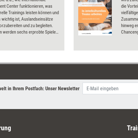
nt Center funktionieren, was
die Vorte
urelle Trainings leisten können und
vielfälti
wichtig ist, Auslandseinsätze
Zusammen
vorzubereiten und zu begleiten.
hinweg en
 werden sechs erprobte Spiele
Chancengl
kulturelle Teamtrainings
frei. Die
t.
Bundles 
Teammitgl
Kompeten
elt in Ihrem Postfach: Unser Newsletter
rung
Trai