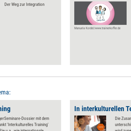
Der Weg zur Integration
Manuela Kordel/www.trainerkoffer.de
ema:
ning
In interkulturellen 
erSeminare-Dossier mit dem
Die Zusa
kt 'Interkulturelles Training'
unterschi
Sie u.a., wie internationale
wird zune