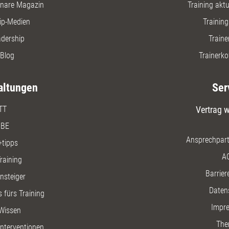
nare Magazin
Training aktue
ip-Medien
Trainin
adership
Traine
Blog
Trainerko
altungen
Ser
TT
Vertrag w
BE
Ansprechpart
+tipps
A
raining
Barriere
insteiger
Daten
 fürs Training
Impr
Wissen
The
nterventionen