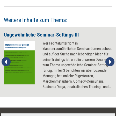
hinweg werden dort zentrale Learnings zum Thema Ambidextrie
vermittelt.
Weitere Inhalte zum Thema:
Ungewöhnliche Seminar-Settings III
Wer Frontalunterricht in
klassenraumähnlichen Seminarräumen scheut
und auf der Suche nach lebendigen Ideen für
seine Trainings ist, wird in unserem Dossier
zum Thema ungewöhnliche Seminar-Settings
fündig. In Teil 3 berichten wir über boxende
Manager, besinnliche Pilgertouren,
Märchenmetaphern, Comedy-Consulting,
Business-Yoga, theatralisches Training - und
gehen zur Förderung von Team- und
Führungsfähigkeit auf Verbrecherjagd...