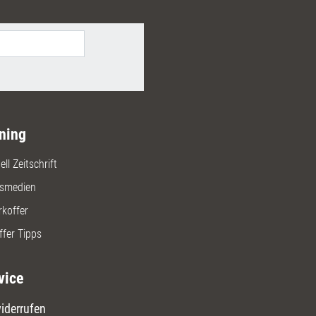
zbereich auszubauen.
ning
ll Zeitschrift
gsmedien
rkoffer
ffer Tipps
vice
iderrufen