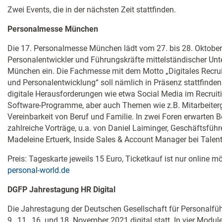
Zwei Events, die in der nächsten Zeit stattfinden.
Personalmesse München
Die 17. Personalmesse München lädt vom 27. bis 28. Oktober 
Personalentwickler und Führungskräfte mittelständischer U
München ein. Die Fachmesse mit dem Motto „Digitales Recr
und Personalentwicklung“ soll nämlich in Präsenz stattfinde
digitale Herausforderungen wie etwa Social Media im Recrui
Software-Programme, aber auch Themen wie z.B. Mitarbeiter
Vereinbarkeit von Beruf und Familie. In zwei Foren erwarten
zahlreiche Vorträge, u.a. von Daniel Laiminger, Geschäftsfüh
Madeleine Ertuerk, Inside Sales & Account Manager bei Talent
Preis: Tageskarte jeweils 15 Euro, Ticketkauf ist nur online mö
personal-world.de
DGFP Jahrestagung HR Digital
Die Jahrestagung der Deutschen Gesellschaft für Personalfüh
9., 11., 16. und 18. November 2021 digital statt. In vier Modul