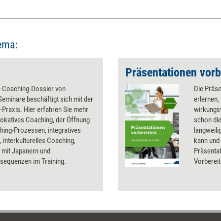
ema:
Präsentationen vorb
e Coaching-Dossier von
Die Präse
eminare beschäftigt sich mit der
erlernen,
Praxis. Hier erfahren Sie mehr
wirkungsv
vokatives Coaching, der Öffnung
schon di
hing-Prozessen, integratives
langweili
 interkulturelles Coaching,
kann und 
 mit Japanern und
Präsentat
sequenzen im Training.
Vorbereit
Präsentat
Learning 
Selbstle
unterstü
Teammitgl