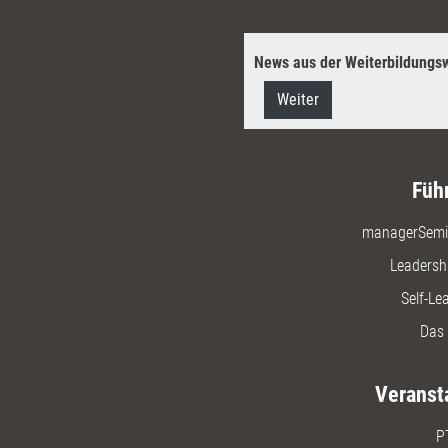
News aus der Weiterbildungsw
Weiter
Füh
managerSemi
Leadersh
Self-Le
Das 
Veranst
P