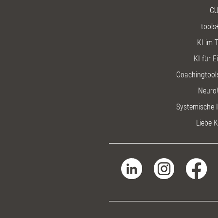
CU
tools
KI im T
KI für E
Coachingtools
Neuro
Systemische I
Liebe K