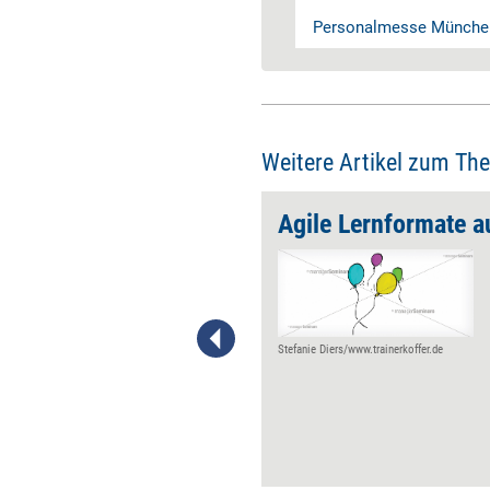
Personalmesse Münche
Weitere Artikel zum Th
Tipps für den Umgang mit Zuhörerfragen
Agile Lernformate 
Eine Präsentation ist kein
Monolog – doch Zwischenrufe
und Fragen verunsichern viele
Vortragende. Mit den richtigen
Strategien können Sie selbst
Stefanie Diers/www.trainerkoffer.de
fiese Fragen und nervige
Zwischenrufe elegant
beantworten.