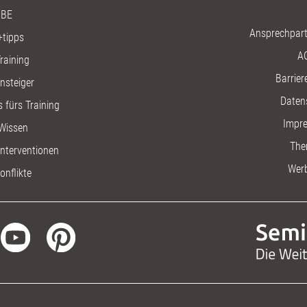
BE
Ansprechpart
+tipps
A
raining
Barriere
insteiger
Daten
 fürs Training
Impr
Wissen
The
nterventionen
Wer
onflikte