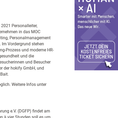
2021 Personalleiter,
nternehmen in das MOC
uiting, Personalmanagement
n. Im Vordergrund stehen
ting-Prozess und moderne HR-
gesundheit und die
 Besucherinnen und Besucher
rer der hokify GmbH, und
Bait.
glich. Weitere Infos unter
rung e.V. (DGFP) findet am
en à vier Stunden soll es um