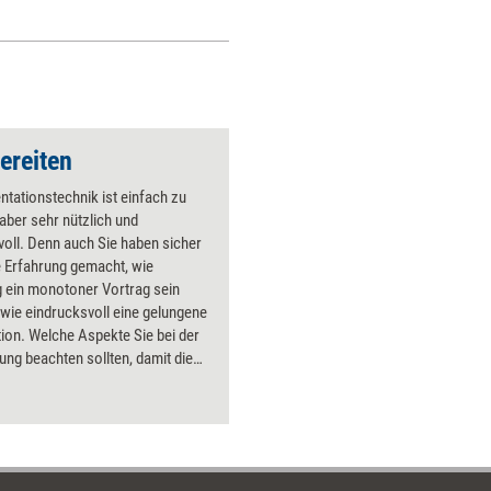
ereiten
ntationstechnik ist einfach zu
 aber sehr nützlich und
oll. Denn auch Sie haben sicher
e Erfahrung gemacht, wie
g ein monotoner Vortrag sein
wie eindrucksvoll eine gelungene
ion. Welche Aspekte Sie bei der
ung beachten sollten, damit die
ion gelingt, vermittelt dieses
Bundle. Die sechs
rnmodule dieses Bundles
tzen Führungskräfte und
ieder dabei, diesen