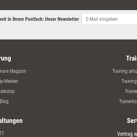
Kompeten
elt in Ihrem Postfach: Unser Newsletter
rung
Trai
nare Magazin
Training aktue
ip-Medien
Trainin
adership
Traine
Blog
Trainerko
altungen
Ser
TT
Vertrag w