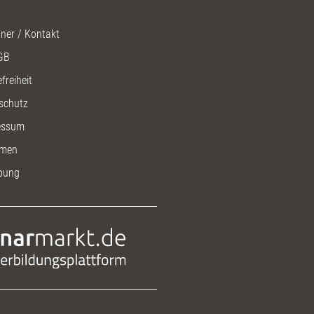
ner / Kontakt
GB
freiheit
schutz
essum
men
bung