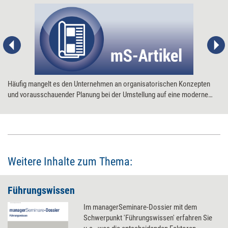
Häufig mangelt es den Unternehmen an organisatorischen Konzepten
und vorausschauender Planung bei der Umstellung auf eine moderne
Bürokommunikation. Isolierte Einzelplatzlösungen, ineffektives Arbeiten
und verärgerte Mitarbeiter sind die Folge, wenn ein
Kommunikationssystem im Hau-Ruck-Verfahren eingeführt wird. Der
Wunsch nach einem funktionierenden offenen
Bürokommunikationssystem setzt zunächst einmal die Analyse der
aktuellen Unternehmenssituation, des festgestellten Bedarfs, der
Weitere Inhalte zum Thema:
erwünschten Ziele und technischen Möglichkeiten voraus. Dies zieht
zwangsläufig eine Veränderung der Unternehmensorganisation nach
Führungswissen
sich.
Im managerSeminare-Dossier mit dem
Schwerpunkt 'Führungswissen' erfahren Sie