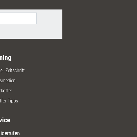
ning
ll Zeitschrift
gsmedien
rkoffer
ffer Tipps
vice
iderrufen