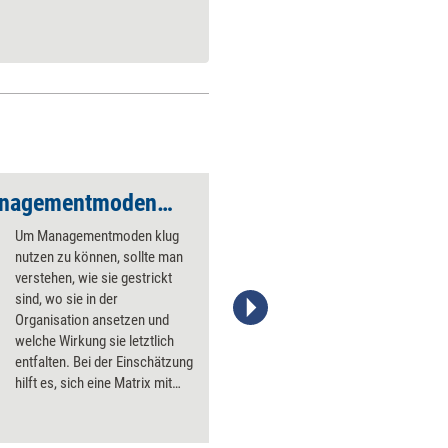
Die Wirkung von Managementmoden verstehen
Um Managementmoden klug
nutzen zu können, sollte man
verstehen, wie sie gestrickt
sind, wo sie in der
Organisation ansetzen und
Stefanie Diers/trainerkoffer.de
welche Wirkung sie letztlich
entfalten. Bei der Einschätzung
hilft es, sich eine Matrix mit
zwei Dimensionen
vorzustellen.