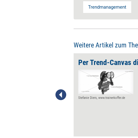
Trendmanagement
Weitere Artikel zum Th
Matthias Horx: 'Abschied von der männlichen Erwerbskarriere'
Er ist Deutschlands
prominentester Prognostiker.
Sein Rat ist auch in der
Wirtschaft gefragt. Und jetzt
hat er uns mit seinem neuesten
Stefanie Diers, www.trainerkoffer.de
Buch offenbart „Wie wir leben
werden“ in den nächsten 100
Jahren: Die Rede ist von
Zukunftsforscher Matthias
Horx, der jede Menge zur
Arbeitswelt und Bildung der