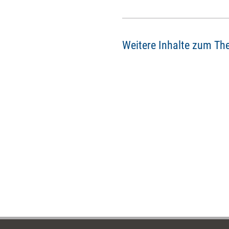
Zukunft zu sagen hat - z.B. in
einem Vortrag auf der
nächsten didacta, die vom 20.
bis 24. Februar 2006 in
Weitere Inhalte zum Th
Hannover stattfindet.
managerSeminare hat schon
mal vorgefragt.