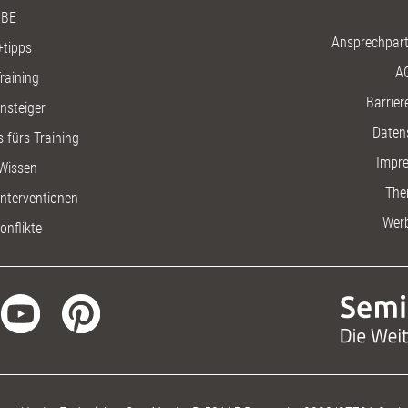
BE
Ansprechpart
+tipps
A
raining
Barriere
insteiger
Daten
 fürs Training
Impr
Wissen
The
nterventionen
Wer
onflikte