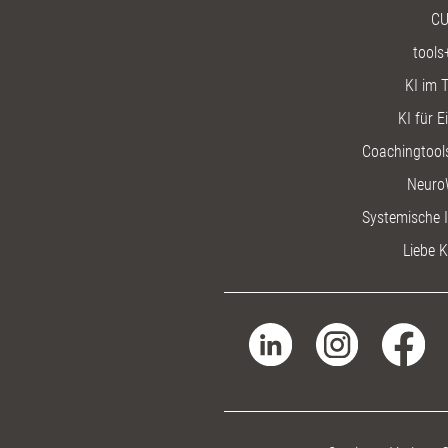
CU
tools
KI im T
KI für E
Coachingtools
Neuro
Systemische I
Liebe K