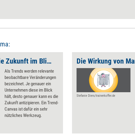
ema:
Per Trend-Canvas die Zukunft im Blick halten
Als Trends werden relevante
beobachtbare Veränderungen
bezeichnet. Je genauer ein
Unternehmen diese im Blick
hält, desto genauer kann es die
Stefanie Diers/trainerkoffer.de
Zukunft antizipieren. Ein Trend-
Canvas ist dafür ein sehr
nützliches Werkzeug.