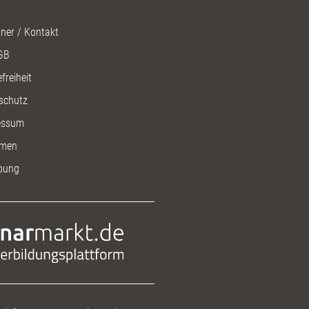
ner / Kontakt
GB
freiheit
schutz
essum
men
bung