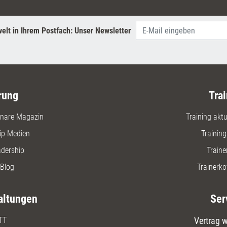
elt in Ihrem Postfach: Unser Newsletter
rung
Trai
nare Magazin
Training aktue
ip-Medien
Trainin
adership
Traine
Blog
Trainerko
altungen
Ser
TT
Vertrag w