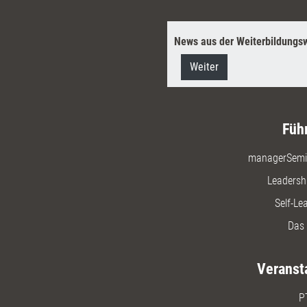
News aus der Weiterbildungsw
Weiter
Füh
managerSemi
Leadersh
Self-Le
Das 
Veranst
P