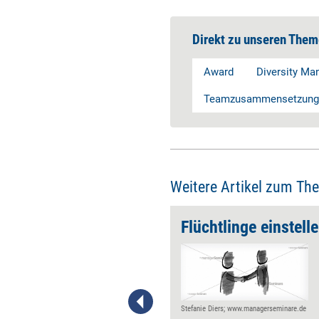
Direkt zu unseren Them
Award
Diversity M
Teamzusammensetzung
Weitere Artikel zum Th
ich binden
Flüchtlinge einstell
Unternehmen tun viel, um
Fachkräfte anzuziehen – und
zu wenig, um sie zu halten. Für
die Mitarbeiterbindung müssen
sie von Anfang an eine positive
Stefanie Diers; www.managerseminare.de