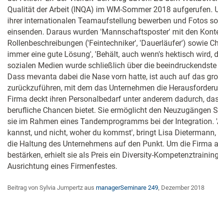
Qualität der Arbeit (INQA) im WM-Sommer 2018 aufgerufen. U
ihrer internationalen Teamaufstellung bewerben und Fotos sowi
einsenden. Daraus wurden 'Mannschaftsposter' mit den Konterf
Rollenbeschreibungen ('Feintechniker', 'Dauerläufer') sowie C
immer eine gute Lösung', 'Behält, auch wenn's hektisch wird, d
sozialen Medien wurde schließlich über die beeindruckendste '
Dass mevanta dabei die Nase vorn hatte, ist auch auf das g
zurückzuführen, mit dem das Unternehmen die Herausforderun
Firma deckt ihren Personalbedarf unter anderem dadurch, da
berufliche Chancen bietet. Sie ermöglicht den Neuzugängen S
sie im Rahmen eines Tandemprogramms bei der Integration. 
kannst, und nicht, woher du kommst', bringt Lisa Dietermann, 
die Haltung des Unternehmens auf den Punkt. Um die Firma a
bestärken, erhielt sie als Preis ein Diversity-Kompetenztrainin
Ausrichtung eines Firmenfestes.
Beitrag von Sylvia Jumpertz aus
managerSeminare 249
, Dezember 2018