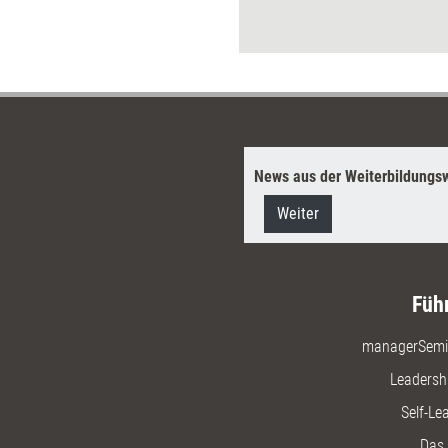
Experienc
sich das 
lässt.
News aus der Weiterbildungsw
Weiter
Füh
managerSemi
Leadersh
Self-Le
Das 