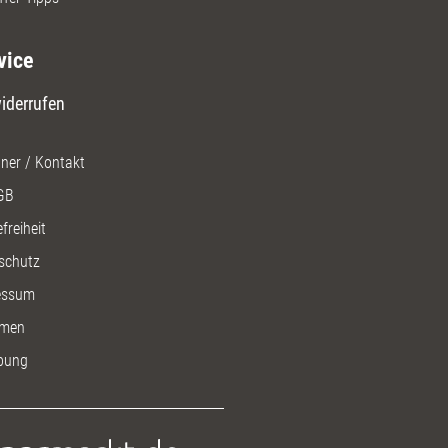
vice
iderrufen
ner / Kontakt
GB
freiheit
schutz
essum
men
bung