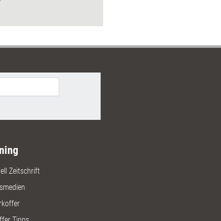
 sechs Selbstlernmodule dieses
unterstützen Führungskräfte und
ieder dabei, diesen
zbereich auszubauen.
ning
ll Zeitschrift
gsmedien
rkoffer
ffer Tipps