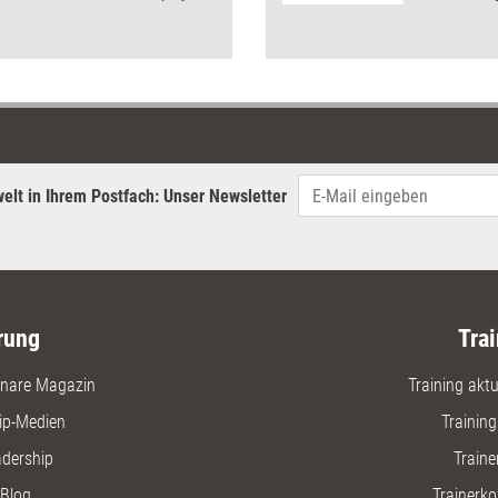
e gelingt es deutlich leichter. Wie
frei. Die
Recruiting entsprechend updaten
Bundles 
Teammitgl
Kompeten
elt in Ihrem Postfach: Unser Newsletter
rung
Trai
nare Magazin
Training aktue
ip-Medien
Trainin
adership
Traine
Blog
Trainerko