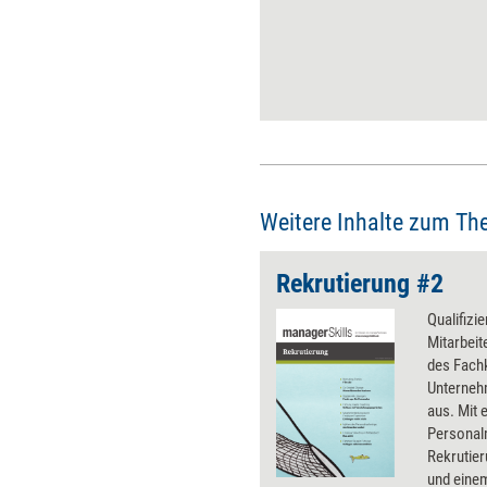
Employee Journey gestalten.
Die beginnt schon vor der
Stellenausschreibung.
Weitere Inhalte zum Th
Rekrutierung #2
Qualifizi
Mitarbeit
des Fachk
Unterneh
aus. Mit
Personal
Rekrutie
und eine