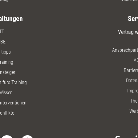
altungen
Ser
TT
Vertrag w
BE
Ansprechpart
+tipps
A
raining
Barriere
insteiger
Daten
 fürs Training
Impr
Wissen
The
nterventionen
Wer
onflikte