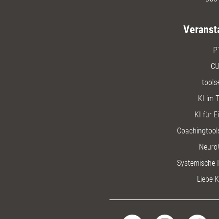
Veranst
P
CU
tools
KI im T
KI für E
Coachingtools
Neuro
Systemische I
Liebe K