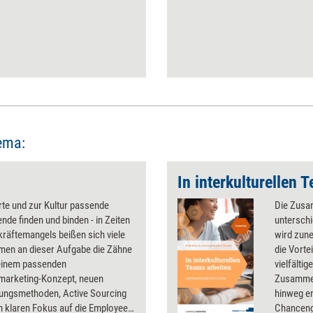
ema:
In interkulturellen 
erte und zur Kultur passende
Die Zusa
ende finden und binden - in Zeiten
unterschi
räftemangels beißen sich viele
wird zune
men an dieser Aufgabe die Zähne
die Vorte
 einem passenden
vielfälti
marketing-Konzept, neuen
Zusammen
rungsmethoden, Active Sourcing
hinweg en
m klaren Fokus auf die Employee
Chancengl