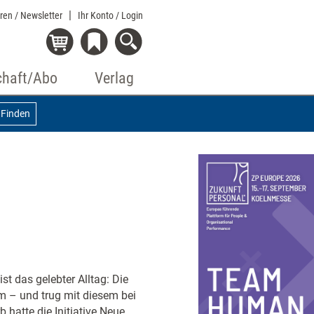
eren / Newsletter
Ihr Konto
/ Login
chaft/Abo
Verlag
Finden
t das gelebter Alltag: Die
am – und trug mit diesem bei
 hatte die Initiative Neue