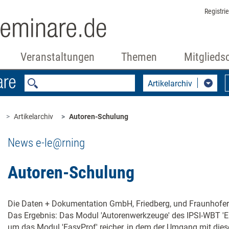
Registri
Veranstaltungen
Themen
Mitglieds
Artikelarchiv
Artikelarchiv
Autoren-Schulung
News e-le@rning
Autoren-Schulung
Die Daten + Dokumentation GmbH, Friedberg, und Fraunhofer 
Das Ergebnis: Das Modul 'Autorenwerkzeuge' des IPSI-WBT 'Erf
um das Modul 'EasyProf' reicher, in dem der Umgang mit diese