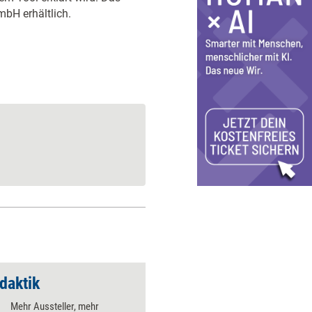
mbH erhältlich.
idaktik
Fachabteilung schul
Mehr Aussteller, mehr