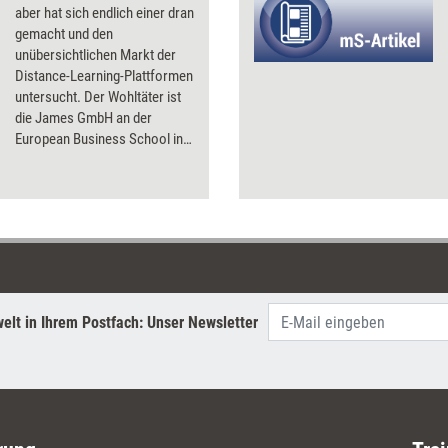
aber hat sich endlich einer dran
gemacht und den
unübersichtlichen Markt der
Distance-Learning-Plattformen
untersucht. Der Wohltäter ist
die James GmbH an der
European Business School in
Oestrich-Winkel. 21
Lernplattformen haben die
studentischen
Unternehmensberater
bewertet. Das Ergebnis ist eine
Studie mit ausführlichen
Beschreibungen der einzelnen
Plattformen und ein Ranking.
elt in Ihrem Postfach: Unser Newsletter