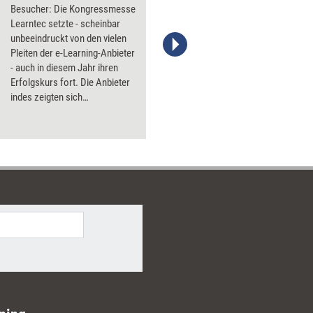
Besucher: Die Kongressmesse
Learntec setzte - scheinbar
unbeeindruckt von den vielen
Pleiten der e-Learning-Anbieter
- auch in diesem Jahr ihren
Erfolgskurs fort. Die Anbieter
indes zeigten sich
selbstkritischer. Den
euphorischen Prognosen zum
Wachstum des Online-Lernens
wollte keiner mehr glauben, die
Orientierung an den
Bedürfnissen der Kunden
rückte stattdessen in den
Vordergrund.