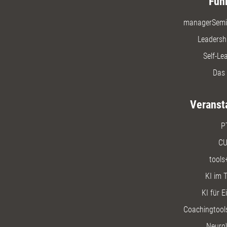
Füh
managerSemi
Leadersh
Self-Le
Das 
Veranst
P
CU
tools
KI im T
KI für E
Coachingtools
Neuro