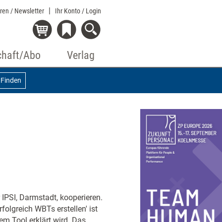
eren / Newsletter
Ihr Konto
/ Login
chaft/Abo
Verlag
Finden
IPSI, Darmstadt, kooperieren.
olgreich WBTs erstellen' ist
m Tool erklärt wird. Das