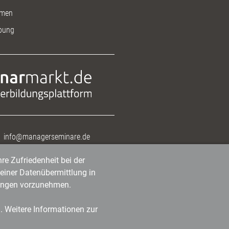
men
bung
info@managerseminare.de
re Zufriedenheit bei der
einer Datenübermittlung in
tlungen vorzunehmen.
n. Weitere Informationen zur