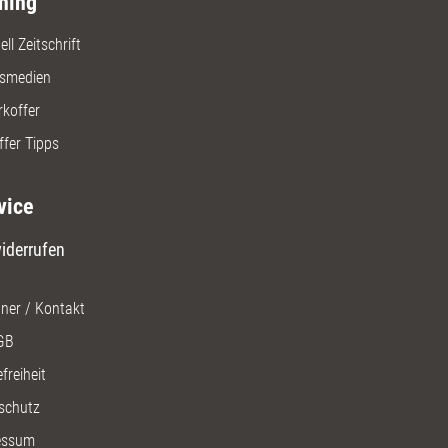
ning
ll Zeitschrift
gsmedien
rkoffer
ffer Tipps
vice
iderrufen
ner / Kontakt
GB
freiheit
schutz
essum