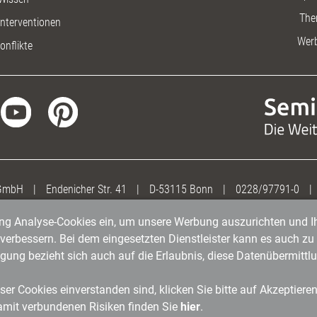
The
nterventionen
Wer
onflikte
 GmbH
|
Endenicher Str. 41
|
D-53115 Bonn
|
0228/97791-0
|
gung Analyse-Cookies ein, um unsere Werbung auszurichten und Ih
erbessern. Bei dem eingesetzten Dienstleister kann es auch zu 
igung bezieht sich auch auf die Erlaubnis, diese Datenübermit
er Cookies einverstanden sind, klicken Sie bitte auf Akzeptiere
amit verbundenen Risiken finden Sie
hier
.