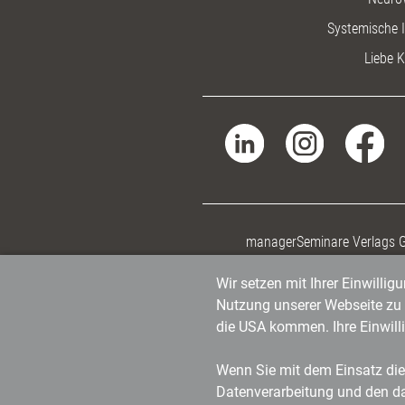
Systemische I
Liebe K
managerSeminare Verlags
Wir setzen mit Ihrer Einwilli
Nutzung unserer Webseite zu v
die USA kommen. Ihre Einwill
Wenn Sie mit dem Einsatz dies
Datenverarbeitung und den d