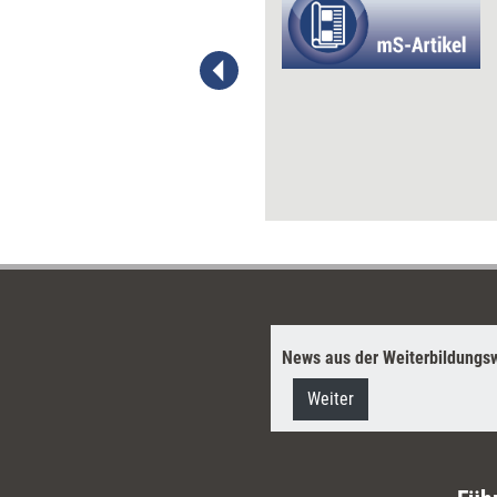
Learning ausgedient. Statt über
digitale Trainings redet die
Weiterbildungsbranche lieber
über glanzvollere Themen wie
Social Media und Serious
Games. Unterdessen
durchdringen die aus dem
Fokus geratenen Formate
immer weitere
Wirtschaftsbereiche. Und
überraschen mit einem neuen
Lernverständnis.
News aus der Weiterbildungsw
Weiter