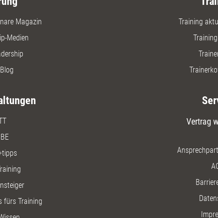
rung
Trai
nare Magazin
Training aktue
ip-Medien
Trainin
adership
Traine
Blog
Trainerko
altungen
Ser
TT
Vertrag w
BE
Ansprechpart
+tipps
A
raining
Barriere
insteiger
Daten
 fürs Training
Impr
Wissen