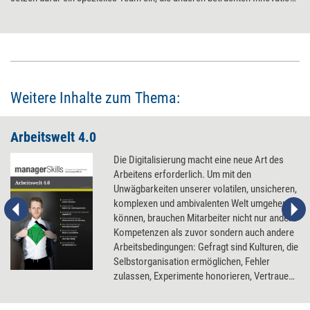
als Alltagsbusiness aller Mitarbeitenden. Raum braucht Innovation in
jedem Fall: Die Arbeitsumgebung sollte so beschaffen sein, dass sich
kreative und kollaborative Prozesse gut entfalten können. Ein paar
Regeln helfen dabei.
Weitere Inhalte zum Thema:
Arbeitswelt 4.0
Die Digitalisierung macht eine neue Art des
Arbeitens erforderlich. Um mit den
Unwägbarkeiten unserer volatilen, unsicheren,
komplexen und ambivalenten Welt umgehen zu
können, brauchen Mitarbeiter nicht nur andere
Kompetenzen als zuvor sondern auch andere
Arbeitsbedingungen: Gefragt sind Kulturen, die
Selbstorganisation ermöglichen, Fehler
zulassen, Experimente honorieren, Vertrauen
leben und Innovationen umarmen.