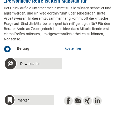
„Persönliche Reife ist kein Maßstab für
Selbstorganisationskompetenz“
Der Druck auf die Unternehmen nimmt zu. Sie müssen schneller und
agiler werden, und ein Weg dorthin führt über selbstorganisierte
Arbeitsweisen. In diesem Zusammenhang kommt oft die kritische
Frage auf: Sind die Mitarbeiter eigentlich 'reif' genug dafür? Für den
Berater Andreas Zeuch jedoch ist die Idee, dass Mitarbeitende erst
einmal 'reifen' müssten, um eigenverantlich arbeiten zu können,
Nonsense.
Beitrag
kostenfrei
Downloaden
merken