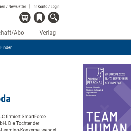
eren / Newsletter
Ihr Konto
/ Login
chaft/Abo
Verlag
Finden
oda
LC firmiert SmartForce
bH. Die Tochter der
e-Learning-Konzerne, wendet