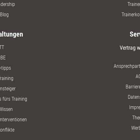
adership
Traine
Blog
Trainerko
altungen
Ser
TT
Vertrag w
BE
Ansprechpart
+tipps
A
raining
Barriere
insteiger
Daten
 fürs Training
Impr
Wissen
The
nterventionen
Wer
onflikte