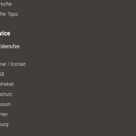
rkoffer
ffer Tipps
vice
iderrufen
ner / Kontakt
GB
freiheit
schutz
essum
men
bung