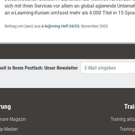
sich mit ihren Services vor allem an global agierende Unterne
an e-Learning-Kursen umfasst mehr als 4.000 Titel in 15 Spr
Beitrag von (aen) aus
e-le@rning Heft 04/03
, November 2003
elt in Ihrem Postfach: Unser Newsletter
rung
Trai
nare Magazin
Training aktue
ip-Medien
Trainin