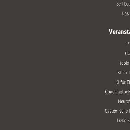
Self-Le
Das 
Veranst
P
CU
tools
KI im T
KI für E
Coachingtools
Neuro
Systemische I
Liebe K