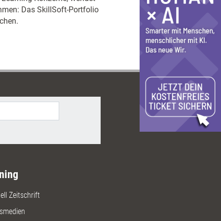
hmen: Das SkillSoft-Portfolio
achen.
ning
ll Zeitschrift
gsmedien