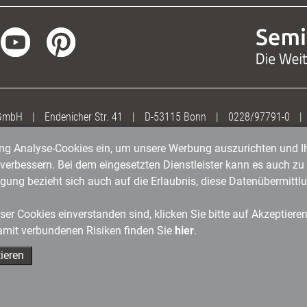
 GmbH
|
Endenicher Str. 41
|
D-53115 Bonn
|
0228/97791-0
|
gung Analyse-Cookies ein, um unsere Werbung auszurichten und Ih
erbessern. Bei dem eingesetzten Dienstleister kann es auch zu 
igung bezieht sich auch auf die Erlaubnis, diese Datenübermit
er Cookies einverstanden sind, klicken Sie bitte auf Akzeptiere
amit verbundenen Risiken finden Sie
hier
.
ieren