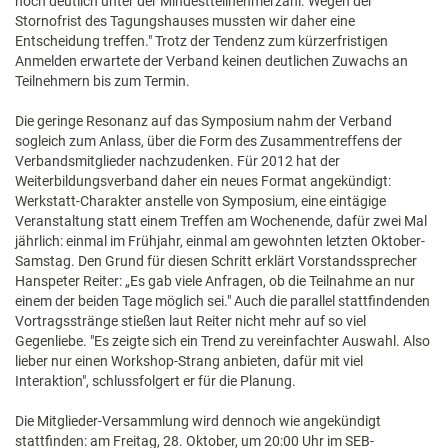
noch deutlich unter der Mindestteilnehmerzahl. Wegen der
Stornofrist des Tagungshauses mussten wir daher eine
Entscheidung treffen." Trotz der Tendenz zum kürzerfristigen
Anmelden erwartete der Verband keinen deutlichen Zuwachs an
Teilnehmern bis zum Termin.
Die geringe Resonanz auf das Symposium nahm der Verband
sogleich zum Anlass, über die Form des Zusammentreffens der
Verbandsmitglieder nachzudenken. Für 2012 hat der
Weiterbildungsverband daher ein neues Format angekündigt:
Werkstatt-Charakter anstelle von Symposium, eine eintägige
Veranstaltung statt einem Treffen am Wochenende, dafür zwei Mal
jährlich: einmal im Frühjahr, einmal am gewohnten letzten Oktober-
Samstag. Den Grund für diesen Schritt erklärt Vorstandssprecher
Hanspeter Reiter: „Es gab viele Anfragen, ob die Teilnahme an nur
einem der beiden Tage möglich sei." Auch die parallel stattfindenden
Vortragsstränge stießen laut Reiter nicht mehr auf so viel
Gegenliebe. "Es zeigte sich ein Trend zu vereinfachter Auswahl. Also
lieber nur einen Workshop-Strang anbieten, dafür mit viel
Interaktion", schlussfolgert er für die Planung.
Die Mitglieder-Versammlung wird dennoch wie angekündigt
stattfinden: am Freitag, 28. Oktober, um 20:00 Uhr im SEB-