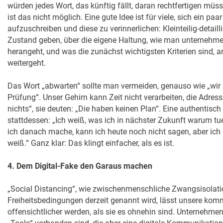
würden jedes Wort, das künftig fällt, daran rechtfertigen mü
ist das nicht möglich. Eine gute Idee ist für viele, sich ein pa
aufzuschreiben und diese zu verinnerlichen: Kleinteilig-detaill
Zustand geben, über die eigene Haltung, wie man unternehmer
herangeht, und was die zunächst wichtigsten Kriterien sind, 
weitergeht.
Das Wort „abwarten“ sollte man vermeiden, genauso wie „wir ar
Prüfung“. Unser Gehirn kann Zeit nicht verarbeiten, die Adress
nichts“, sie deuten: „Die haben keinen Plan“. Eine authentisc
stattdessen: „Ich weiß, was ich in nächster Zukunft warum tu
ich danach mache, kann ich heute noch nicht sagen, aber ich 
weiß.“ Ganz klar: Das klingt einfacher, als es ist.
4. Dem Digital-Fake den Garaus machen
„Social Distancing“, wie zwischenmenschliche Zwangsisolati
Freiheitsbedingungen derzeit genannt wird, lässt unsere kom
offensichtlicher werden, als sie es ohnehin sind. Unternehmen