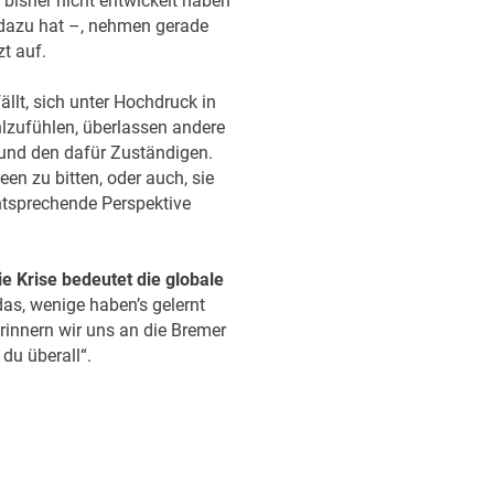
 bisher nicht entwickelt haben
t dazu hat –, nehmen gerade
zt auf.
ällt, sich unter Hochdruck in
hlzufühlen, überlassen andere
 und den dafür Zuständigen.
en zu bitten, oder auch, sie
tsprechende Perspektive
e Krise bedeutet die globale
as, wenige haben’s gelernt
erinnern wir uns an die Bremer
du überall“.