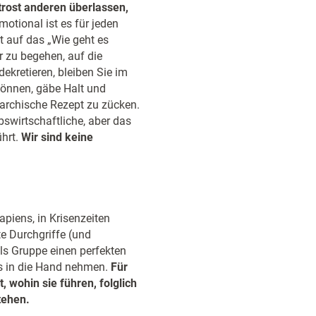
rost anderen überlassen,
emotional ist es für jeden
t auf das „Wie geht es
r zu begehen, auf die
ekretieren, bleiben Sie im
können, gäbe Halt und
erarchische Rezept zu zücken.
bswirtschaftliche, aber das
ührt.
Wir sind keine
iens, in Krisenzeiten
te Durchgriffe (und
als Gruppe einen perfekten
ns in die Hand nehmen.
Für
, wohin sie führen, folglich
tehen.