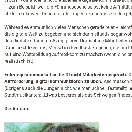
„Tools“ vorhanden sind, die aber eine digitale Kommunikation
– zum Beispiel, weil die Führungsebene selbst keine Affinitä
steile Lernkurven. Denn digitale Lippenbekenntnisse fallen jet
Während es erstaunlich vielen Menschen gerade relativ leichtf
die digitale Welt zu begeben und sich darin situativ sogar wo
den digitalen Raum großzügig ihren Homeoffice-Mitarbeitern
Dabei reichte es aus, Menschen Feedback zu geben, sie um Ide
auf eine Weiterbildung aufmerksam zu machen (wenn eine en
realistisch ist).
Führungskommunikation heißt nicht Mitarbeitergespräch. Di
Aufforderung, digital kommunizieren zu üben.
Alle müssen d
(übrigens auch die Jungen nicht, wie man schnell feststellt), 
Stadtmusikanten: „Etwas besseres als das Schweigen findest 
Die Autorin: