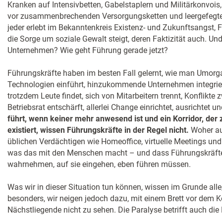
Kranken auf Intensivbetten, Gabelstaplern und Militärkonvois, 
vor zusammenbrechenden Versorgungsketten und leergefegte
jeder erlebt im Bekanntenkreis Existenz- und Zukunftsangst, 
die Sorge um soziale Gewalt steigt, deren Faktizität auch. Un
Unternehmen? Wie geht Führung gerade jetzt?
Führungskräfte haben im besten Fall gelernt, wie man Umorga
Technologien einführt, hinzukommende Unternehmen integrier
trotzdem Leute findet, sich von Mitarbeitern trennt, Konflikt
Betriebsrat entschärft, allerlei Change einrichtet, ausrichtet u
führt, wenn keiner mehr anwesend ist und ein Korridor, der zu
existiert, wissen Führungskräfte in der Regel nicht.
Woher auc
üblichen Verdächtigen wie Homeoffice, virtuelle Meetings und
was das mit den Menschen macht – und dass Führungskräfte d
wahrnehmen, auf sie eingehen, eben führen müssen.
Was wir in dieser Situation tun können, wissen im Grunde alle
besonders, wir neigen jedoch dazu, mit einem Brett vor dem
Nächstliegende nicht zu sehen. Die Paralyse betrifft auch die