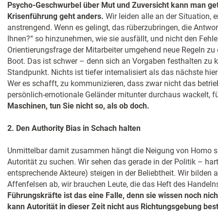
Psycho-Geschwurbel über Mut und Zuversicht kann man get
Krisenführung geht anders.
Wir leiden alle an der Situation, 
anstrengend. Wenn es gelingt, das rüberzubringen, die Antwor
Ihnen?“ so hinzunehmen, wie sie ausfällt, und nicht den Fehle
Orientierungsfrage der Mitarbeiter umgehend neue Regeln zu d
Boot. Das ist schwer – denn sich an Vorgaben festhalten zu 
Standpunkt. Nichts ist tiefer internalisiert als das nächste hi
Wer es schafft, zu kommunizieren, dass zwar nicht das betrie
persönlich-emotionale Geländer mitunter durchaus wackelt, f
Maschinen, tun Sie nicht so, als ob doch.
2. Den Authority Bias in Schach halten
Unmittelbar damit zusammen hängt die Neigung von Homo sap
Autorität zu suchen. Wir sehen das gerade in der Politik – har
entsprechende Akteure) steigen in der Beliebtheit. Wir bilden 
Affenfelsen ab, wir brauchen Leute, die das Heft des Handel
Führungskräfte ist das eine Falle, denn sie wissen noch nicht
kann Autorität in dieser Zeit nicht aus Richtungsgebung bes