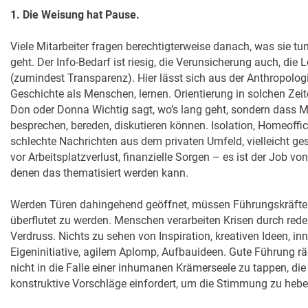
1. Die Weisung hat Pause.
Viele Mitarbeiter fragen berechtigterweise danach, was sie tun
geht. Der Info-Bedarf ist riesig, die Verunsicherung auch, die 
(zumindest Transparenz). Hier lässt sich aus der Anthropologi
Geschichte als Menschen, lernen. Orientierung in solchen Zeit
Don oder Donna Wichtig sagt, wo’s lang geht, sondern dass M
besprechen, bereden, diskutieren können. Isolation, Homeoffice
schlechte Nachrichten aus dem privaten Umfeld, vielleicht ge
vor Arbeitsplatzverlust, finanzielle Sorgen – es ist der Job v
denen das thematisiert werden kann.
Werden Türen dahingehend geöffnet, müssen Führungskräfte 
überflutet zu werden. Menschen verarbeiten Krisen durch rede
Verdruss. Nichts zu sehen von Inspiration, kreativen Ideen, i
Eigeninitiative, agilem Aplomp, Aufbauideen. Gute Führung rä
nicht in die Falle einer inhumanen Krämerseele zu tappen, d
konstruktive Vorschläge einfordert, um die Stimmung zu hebe