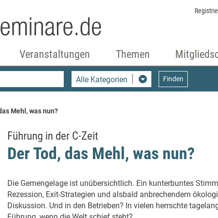
Registri
Veranstaltungen
Themen
Mitglieds
Alle Kategorien
Finden
 das Mehl, was nun?
Führung in der C-Zeit
Der Tod, das Mehl, was nun?
Die Gemengelage ist unübersichtlich. Ein kunterbuntes Stim
Rezession, Exit-Strategien und alsbald anbrechendem ökologis
Diskussion. Und in den Betrieben? In vielen herrschte tagela
Führung, wenn die Welt schief steht?