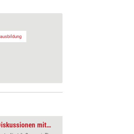
ausbildung
Moderations-Tool: Diskussionen mitvisualisieren
Moderations-Tool: 