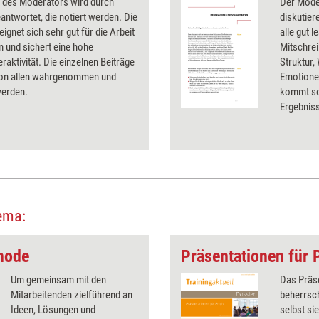
e des Moderators wird durch
Der Mode
antwortet, die notiert werden. Die
diskutier
ignet sich sehr gut für die Arbeit
alle gut 
 und sichert eine hohe
Mitschrei
raktivität. Die einzelnen Beiträge
Struktur,
on allen wahrgenommen und
Emotione
werden.
kommt so 
Ergebnis
ema:
hode
Präsentationen für 
Um gemeinsam mit den
Das Präs
Mitarbeitenden zielführend an
beherrsc
Ideen, Lösungen und
selbst si