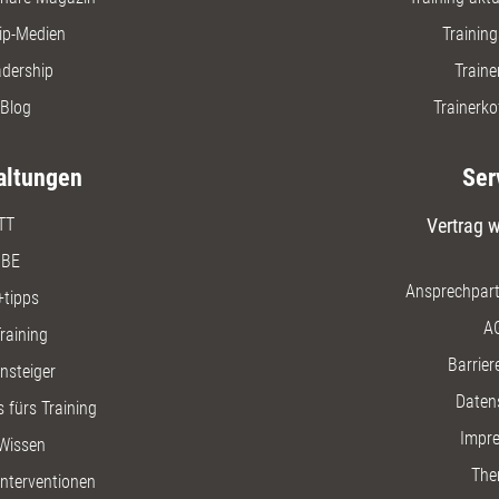
ip-Medien
Trainin
adership
Traine
Blog
Trainerko
altungen
Ser
TT
Vertrag w
BE
Ansprechpart
+tipps
A
raining
Barriere
insteiger
Daten
 fürs Training
Impr
Wissen
The
nterventionen