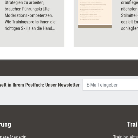
Strategien zu arbeiten,
drauflege
brauchen Führungskräfte
nächsten
Moderationskompetenzen.
Stilmitte
Wie Trainingsprofis ihnen die
gezielt 
richtigen Skills an die Hand
schlagfer
geben, erklärt Tobias Seibel,
Dossier f
und stellt sechs bewährte
Methoden
Methoden vor.
ihre Präs
können.
elt in Ihrem Postfach: Unser Newsletter
rung
Trai
nare Magazin
Training aktue