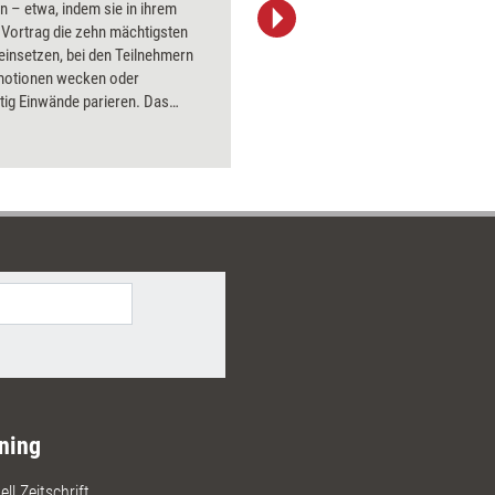
n – etwa, indem sie in ihrem
Bildsprac
 Vortrag die zehn mächtigsten
aktuell ha
l einsetzen, bei den Teilnehmern
Bilder.
Emotionen wecken oder
tig Einwände parieren. Das
asst Tools, Techniken und
 zusammen, mit denen Trainer
entationsskills aufpolieren
ning
ll Zeitschrift