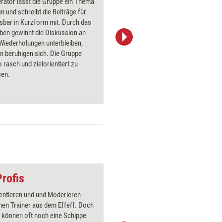
rator lässt die Gruppe ein Thema
Das Doku
en und schreibt die Beiträge für
Moderati
lesbar in Kurzform mit. Durch das
offene F
ben gewinnt die Diskussion an
Fragen n
 Wiederholungen unterbleiben,
Ressourc
n beruhigen sich. Die Gruppe
Dissozii
rasch und zielorientiert zu
Fragen, P
sen.
Fragen, V
Fragen-K
Profis
Figur und Würfel
entieren und und Moderieren
Über 1000
hen Trainer aus dem Effeff. Doch
Flipchart
e können oft noch eine Schippe
PowerPoin