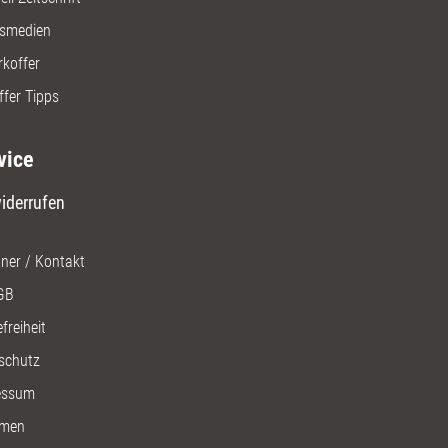
gsmedien
rkoffer
ffer Tipps
vice
iderrufen
ner / Kontakt
GB
freiheit
schutz
essum
men