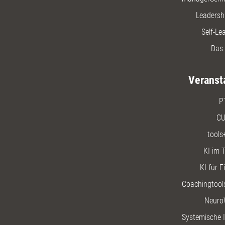
Leadersh
Self-Le
Das 
Veranst
P
CU
tools
KI im T
KI für E
Coachingtools
Neuro
Systemische I