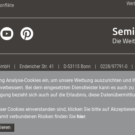
Wer
onflikte
 GmbH
|
Endenicher Str. 41
|
D-53115 Bonn
|
0228/97791-0
|
gung Analyse-Cookies ein, um unsere Werbung auszurichten und Ih
erbessern. Bei dem eingesetzten Dienstleister kann es auch zu 
igung bezieht sich auch auf die Erlaubnis, diese Datenübermit
er Cookies einverstanden sind, klicken Sie bitte auf Akzeptiere
amit verbundenen Risiken finden Sie
hier
.
ieren