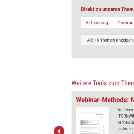
Direkt zu unseren Them
Aktivierung
Commun
Alle 19 Themen anzeigen
Weitere Tools zum The
cht alberne Affen
Webinar-Methode: N
ehmer sagt laut 'A' und geht dann in
Auf einer
das Alphabet weiter durch, bis
'TORNWIE
er 'Stopp' sagt. Der Buchstabe,
ordnen Si
eilnehmer nennt, wird von allen
hinterher 