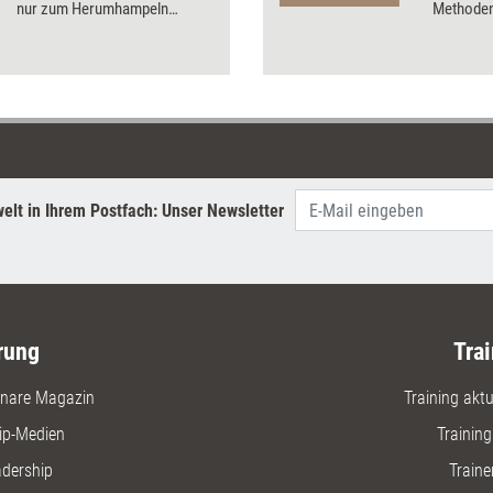
nur zum Herumhampeln
Methoden 
anregen, sondern können oft
viel mehr. Im letzten Teil der
Serie stellt Caroline Winning
zwei solcher Spiele vor.
elt in Ihrem Postfach: Unser Newsletter
rung
Trai
nare Magazin
Training aktue
ip-Medien
Trainin
adership
Traine