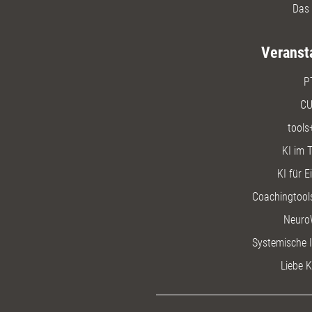
Das 
Veranst
P
CU
tools
KI im T
KI für E
Coachingtools
Neuro
Systemische I
Liebe K