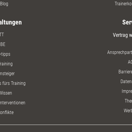
Blog
Trainerko
altungen
Ser
TT
Vertrag w
BE
Ansprechpart
+tipps
A
raining
Barriere
insteiger
Daten
 fürs Training
Impr
Wissen
The
nterventionen
Wer
onflikte