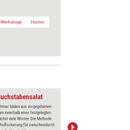
g-Werkzeuge
Humor
uchstabensalat
Webinar-Methode: M
nehmer bilden aus vorgegebenen
Der Train
n innerhalb einer festgelegten
nummerier
ichst viele Wörter. Die Methode
verbinde
r Auflockerung für zwischendurch
dargestel