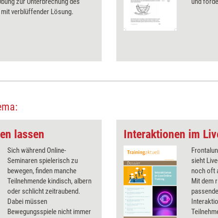
 Übung zur Unterbrechung des
und förder
mit verblüffender Lösung.
ema:
en lassen
Interaktionen im Li
Sich während Online-
Frontalun
Seminaren spielerisch zu
sieht Liv
bewegen, finden manche
noch oft 
Teilnehmende kindisch, albern
Mit dem r
oder schlicht zeitraubend.
passenden
Dabei müssen
Interakti
Bewegungsspiele nicht immer
Teilnehm