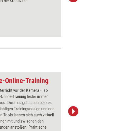
t die Kreativität.
Möglichke
Webinar k
ve-Online-Training
Gemeinsames e-lea
terricht vor der Kamera – so
Über 1000
e-Online-Training leider immer
Flipchart
aus. Doch es geht auch besser.
PowerPoin
ichtigen Trainingsdesign und den
Bildsprac
 Tools lassen sich auch virtuell
aktuell ha
onen mit und zwischen den
Bilder.
enden anstoßen. Praktische