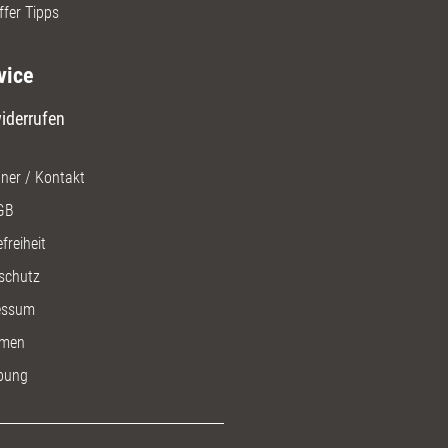
ffer Tipps
vice
iderrufen
ner / Kontakt
GB
freiheit
schutz
essum
men
bung